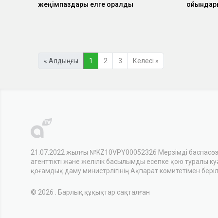
жеңімпаздары елге оралды
ойындары
« Алдыңғы
1
2
3
Келесі »
21.07.2022 жылғы №KZ10VPY00052326 Мерзімді баспасө
агенттікті және желілік басылымды есепке қою туралы куәл
қоғамдық даму министрлігінің Ақпарат комитетімен беріл
© 2026 . Барлық құқықтар сақталған