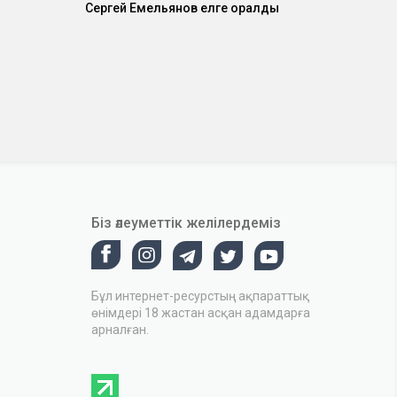
Сергей Емельянов елге оралды
Біз әлеуметтік желілердеміз
Бұл интернет-ресурстың ақпараттық
өнімдері 18 жастан асқан адамдарға
арналған.