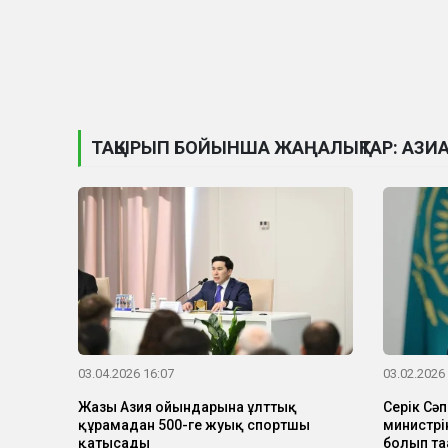
ТАҚЫРЫП БОЙЫНША ЖАҢАЛЫҚТАР: АЗИ
03.04.2026 16:07
03.02.2026
Жазғы Азия ойындарына ұлттық
Серік Сә
құрамадан 500-ге жуық спортшы
министрі
қатысады
болып та