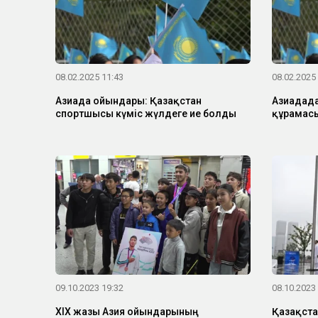
08.02.2025 11:43
08.02.2025
Азиада ойындары: Қазақстан
Азиадада
спортшысы күміс жүлдеге ие болды
құрамасы
09.10.2023 19:32
08.10.2023
XIX жазғы Азия ойындарының
Қазақста