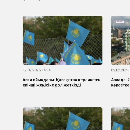
12.02.2025 14:34
09.02.2025
Азия ойындары: Қазақстан керлингтен
Азиада-2
екінші жеңісіне қол жеткізді
көрсетке