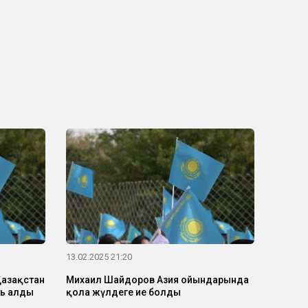
13.02.2025 21:20
Қазақстан
Михаил Шайдоров Азия ойындарында
ль алды
қола жүлдеге ие болды