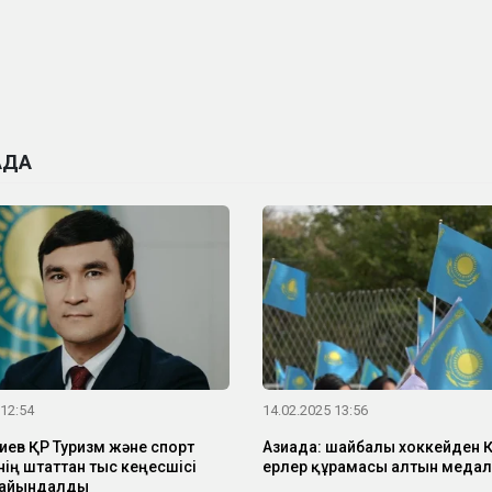
АДА
 12:54
14.02.2025 13:56
пиев ҚР Туризм және спорт
Азиада: шайбалы хоккейден 
нің штаттан тыс кеңесшісі
ерлер құрамасы алтын меда
ғайындалды