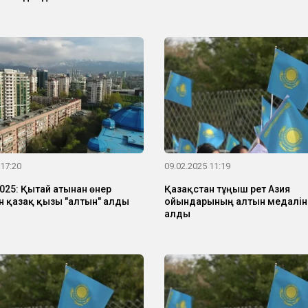
 17:20
09.02.2025 11:19
025: Қытай атынан өнер
Қазақстан тұңғыш рет Азия
н қазақ қызы "алтын" алды
ойындарының алтын медалін
алды