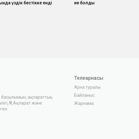
нда үздік бестікке енді
ие болды
Телеарнасы
Арна туралы
Байланыс
з басылымын, ақпараттық
ігі, ҚР Ақпарат және
Жарнама
ген.