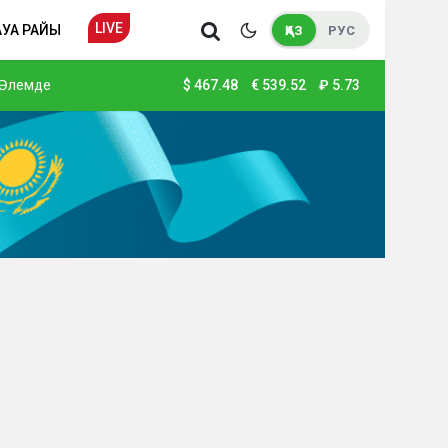
LIVE
АУА РАЙЫ
ҚАЗ
РУС
Әлемде
$
467.48
€
539.52
₽
5.73