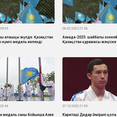
 09:35
06.02.2025 21:56
ғы алғашқы жүлде: Қазақстан
Азиада-2025: шайбалы хокке
 күміс медаль иеленді
Қазақстан құрамасы жеңіске 
 23:44
07.10.2023 21:39
н медаль саны бойынша Азия
Каратэші Дидар Әмірәлі қола