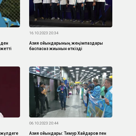
16.10.2023 20:34
йден
Азия ойындарының жеңімпаздары
жетті
баспасөз жиынын өткізді
06.10.2023 20:44
 жүлдеге
Азия ойындары: Тимур Хайдаров пен