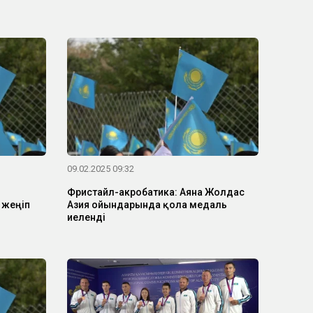
09.02.2025 09:32
Фристайл-акробатика: Аяна Жолдас
 жеңіп
Азия ойындарында қола медаль
иеленді