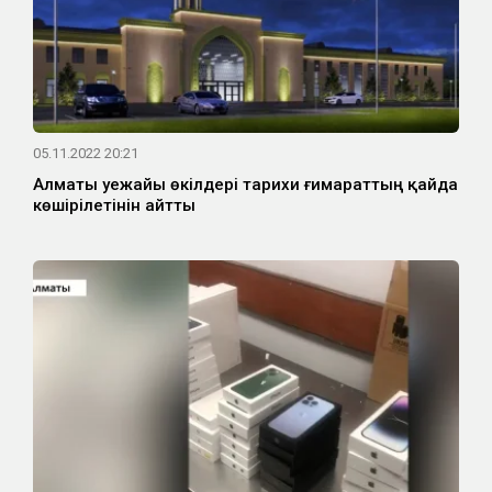
05.11.2022 20:21
Алматы әуежайы өкілдері тарихи ғимараттың қайда
көшірілетінін айтты