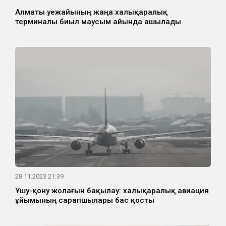
Алматы әуежайының жаңа халықаралық
терминалы биыл маусым айында ашылады
28.11.2023 21:39
Ұшу-қону жолағын бақылау: халықаралық авиация
ұйымының сарапшылары бас қосты