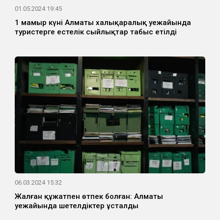
01.05.2024 19:45
1 мамыр күні Алматы халықаралық әуежайында
туристерге естелік сыйлықтар табыс етілді
06.03.2024 15:32
Жалған құжатпен өтпек болған: Алматы
әуежайында шетелдіктер ұсталды