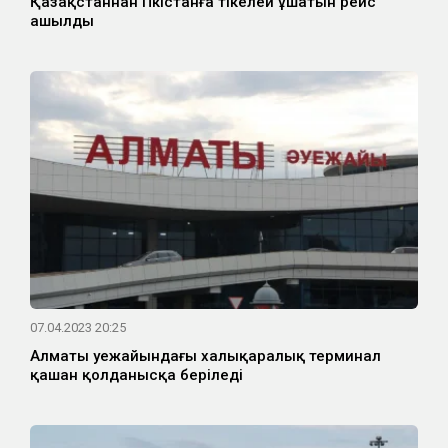
Қазақстаннан Пәкістанға тікелей ұшатын рейс
ашылды
07.04.2023 20:25
Алматы әуежайындағы халықаралық терминал
қашан қолданысқа беріледі