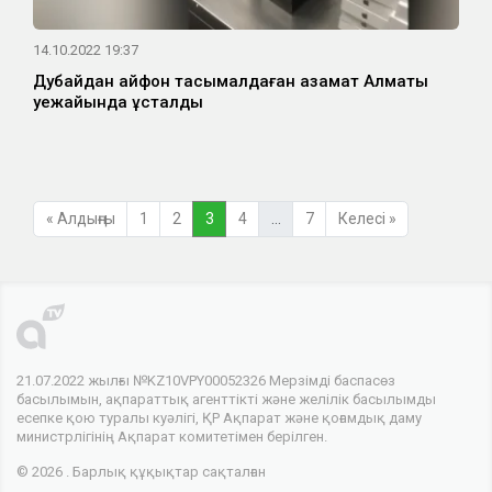
14.10.2022 19:37
Дубайдан айфон тасымалдаған азамат Алматы
әуежайында ұсталды
« Алдыңғы
1
2
3
4
…
7
Келесі »
21.07.2022 жылғы №KZ10VPY00052326 Мерзімді баспасөз
басылымын, ақпараттық агенттікті және желілік басылымды
есепке қою туралы куәлігі, ҚР Ақпарат және қоғамдық даму
министрлігінің Ақпарат комитетімен берілген.
© 2026 . Барлық құқықтар сақталған