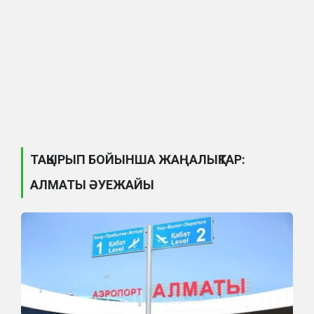
ТАҚЫРЫП БОЙЫНША ЖАҢАЛЫҚТАР:
АЛМАТЫ ӘУЕЖАЙЫ