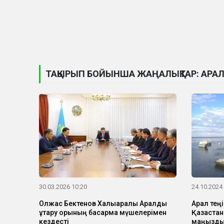
ТАҚЫРЫП БОЙЫНША ЖАҢАЛЫҚТАР: АРА
30.03.2026 10:20
24.10.2024
Олжас Бектенов Халықаралық Аралды
Арал теңі
құтқару қорының басқарма мүшелерімен
Қазақстан
кездесті
маңызды 