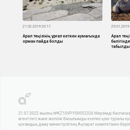
21.02.2019 20:17
29.01.2019
Арал теңізінің құрғап кеткен аумағында
Арал теңі
орман пайда болды
бөлігінде
табылды
21.07.2022 жылғы №KZ10VPY00052326 Мерзімді баспасө
агенттікті және желілік басылымды есепке қою туралы куәл
қоғамдық даму министрлігінің Ақпарат комитетімен беріл