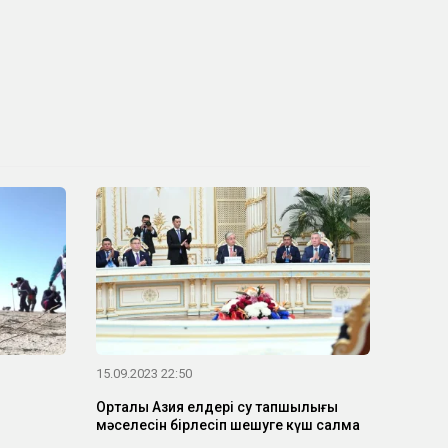
15.09.2023 22:50
Орталық Азия елдері су тапшылығы
мәселесін бірлесіп шешуге күш салмақ