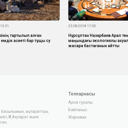
 15:51
25.08.2018 17:00
зінің тартылып қалған
Нұрсұлтан Назарбаев Арал тең
 емдік қасиеті бар тұщы су
маңындағы экологиялық ахуа
жақсара бастағанын айтты
Телеарнасы
Арна туралы
Байланыс
з басылымын, ақпараттық
ігі, ҚР Ақпарат және
Жарнама
ген.