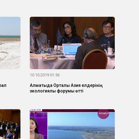
10.10.2019 01:56
рал
Алматыда Орталық Азия елдерінің
экологиялық форумы өтті