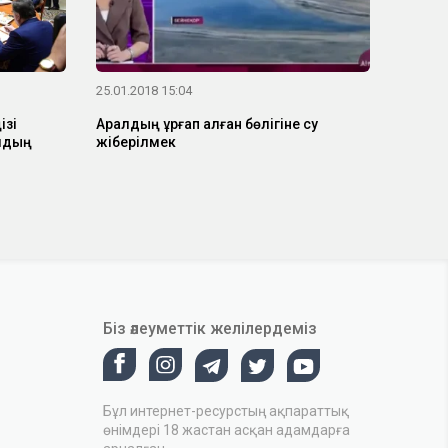
25.01.2018 15:04
ізі
Аралдың құрғап қалған бөлігіне су
лдың
жіберілмек
Біз әлеуметтік желілердеміз
Бұл интернет-ресурстың ақпараттық
өнімдері 18 жастан асқан адамдарға