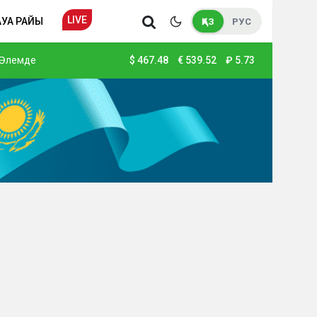
LIVE
АУА РАЙЫ
ҚАЗ
РУС
Әлемде
$
467.48
€
539.52
₽
5.73