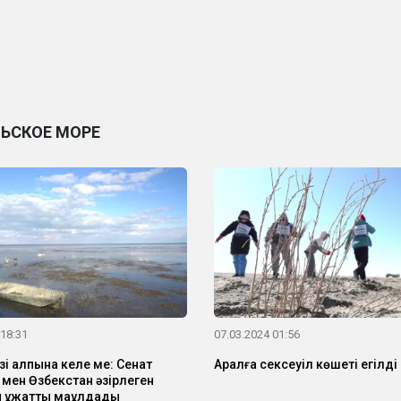
ЛЬСКОЕ МОРЕ
 18:31
07.03.2024 01:56
зі қалпына келе ме: Сенат
Аралға сексеуіл көшеті егілді
 мен Өзбекстан әзірлеген
құжатты мақұлдады