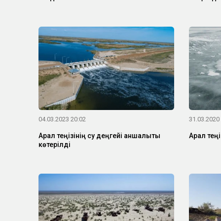
04.03.2023 20:02
31.03.2020
Арал теңізінің су деңгейі қаншалықты
Арал теңі
көтерілді