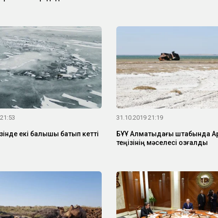
 21:53
31.10.2019 21:19
зінде екі балықшы батып кетті
БҰҰ Алматыдағы штабында А
теңізінің мәселесі қозғалды