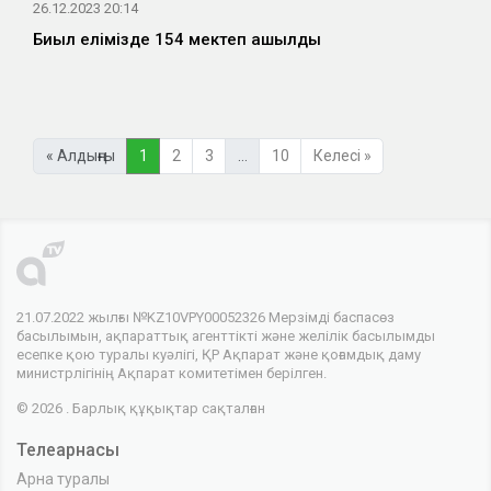
26.12.2023 20:14
Биыл елімізде 154 мектеп ашылды
« Алдыңғы
1
2
3
…
10
Келесі »
21.07.2022 жылғы №KZ10VPY00052326 Мерзімді баспасөз
басылымын, ақпараттық агенттікті және желілік басылымды
есепке қою туралы куәлігі, ҚР Ақпарат және қоғамдық даму
министрлігінің Ақпарат комитетімен берілген.
© 2026 . Барлық құқықтар сақталған
Телеарнасы
Арна туралы