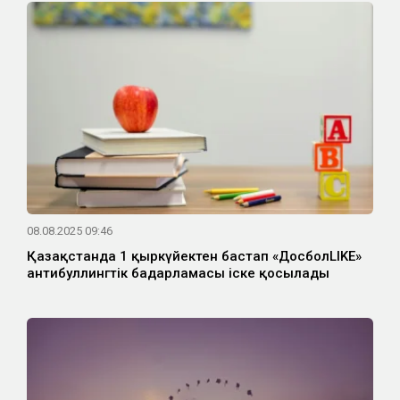
08.08.2025 09:46
Қазақстанда 1 қыркүйектен бастап «ДосболLIKE»
антибуллингтік бағдарламасы іске қосылады