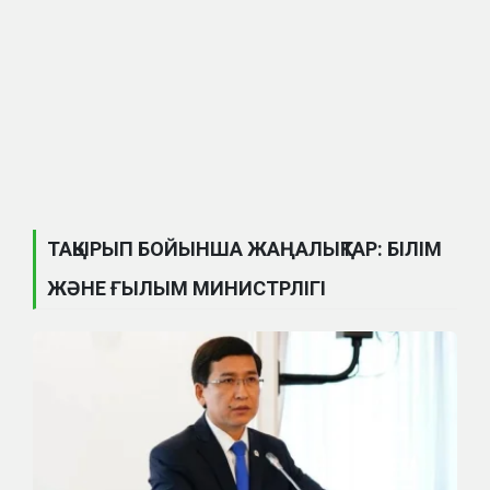
ТАҚЫРЫП БОЙЫНША ЖАҢАЛЫҚТАР: БІЛІМ
ЖӘНЕ ҒЫЛЫМ МИНИСТРЛІГІ