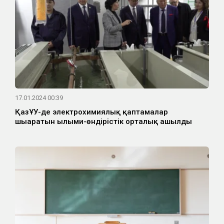
17.01.2024 00:39
ҚазҰУ-де электрохимиялық қаптамалар
шығаратын ғылыми-өндірістік орталық ашылды