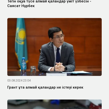
Тегін оқуға түсе алмай қалғандар үміт үзбесін -
Саясат Нұрбек
03.08.2024 23:04
Грант ұта алмай қалғандар не істеуі керек