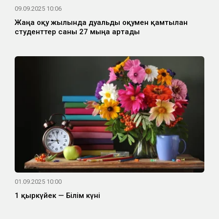
09.09.2025 10:06
Жаңа оқу жылында дуальды оқумен қамтылған
студенттер саны 27 мыңға артады
01.09.2025 10:00
1 қыркүйек — Білім күні