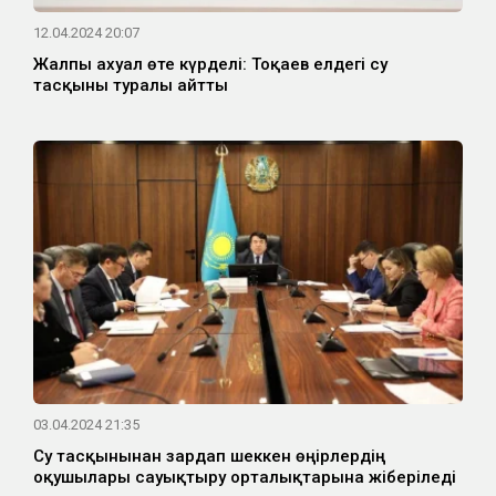
12.04.2024 20:07
Жалпы ахуал өте күрделі: Тоқаев елдегі су
тасқыны туралы айтты
03.04.2024 21:35
Су тасқынынан зардап шеккен өңірлердің
оқушылары сауықтыру орталықтарына жіберіледі