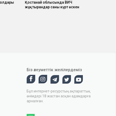
жолдары
Қостанай облысында ВИЧ
жұқтырғандар саны күрт өскен
Біз әлеуметтік желілердеміз
Бұл интернет-ресурстың ақпараттық
өнімдері 18 жастан асқан адамдарға
арналған.