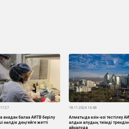
 17:27
18.11.2024 14:48
 анадан балаға АИТВ берілу
Алматыда өзін-өзі тестілеу А
і нөлдік деңгейге жетті
алдын алудың тиімді трендін
айналуда