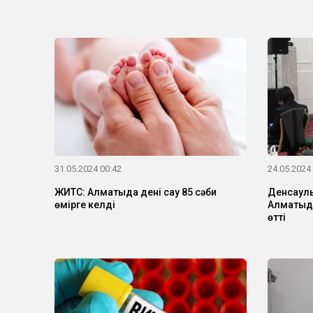
31.05.2024 00:42
24.05.2024
ЖИТС: Алматыда дені сау 85 сәби
Денсаулық
өмірге келді
Алматыд
өтті