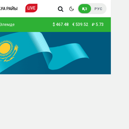
LIVE
АУА РАЙЫ
ҚАЗ
РУС
Әлемде
$
467.48
€
539.52
₽
5.73