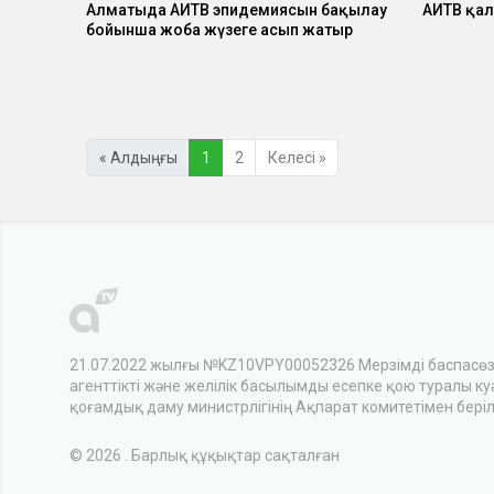
Алматыда АИТВ эпидемиясын бақылау
АИТВ қал
бойынша жоба жүзеге асып жатыр
« Алдыңғы
1
2
Келесі »
21.07.2022 жылғы №KZ10VPY00052326 Мерзімді баспасө
агенттікті және желілік басылымды есепке қою туралы куәл
қоғамдық даму министрлігінің Ақпарат комитетімен беріл
© 2026 . Барлық құқықтар сақталған