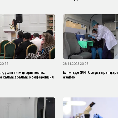
 20:55
28.11.2023 20:08
 үшін тиімді әріптестік:
Елімізде ЖИТС жұқтырғандар
а халықаралық конференция
азайған