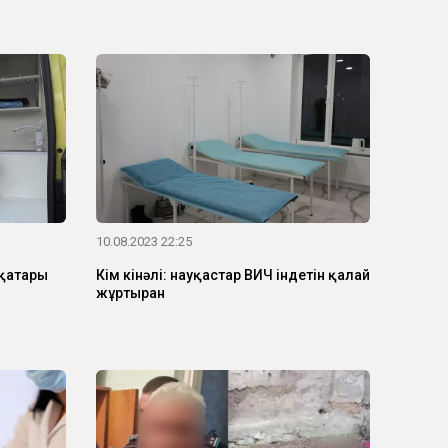
10.08.2023 22:25
 қатары
Кім кінәлі: науқастар ВИЧ індетін қалай
жұртырған