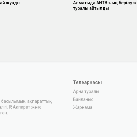
ай жұғады
Алматыда АИТВ-ның берілу 
туралы айтылды
Телеарнасы
Арна туралы
Байланыс
з басылымын, ақпараттық
ігі, ҚР Ақпарат және
Жарнама
ген.