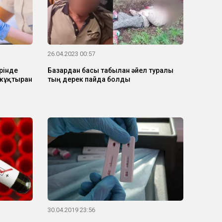
26.04.2023 00:57
рінде
Базардан басы табылған әйел туралы
жұқтырған
тың дерек пайда болды
30.04.2019 23:56