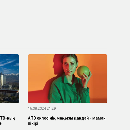
16.08.2024 21:29
ИТВ-ның
АПВ екпесінің маңызы қандай - маман
е
пікірі