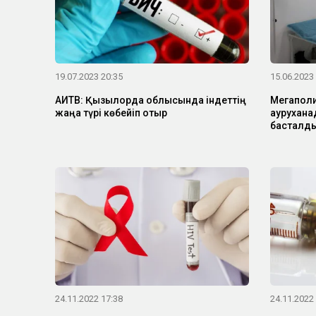
19.07.2023 20:35
15.06.2023
АИТВ: Қызылорда облысында індеттің
Мегаполи
жаңа түрі көбейіп отыр
аурухана
басталд
24.11.2022 17:38
24.11.2022