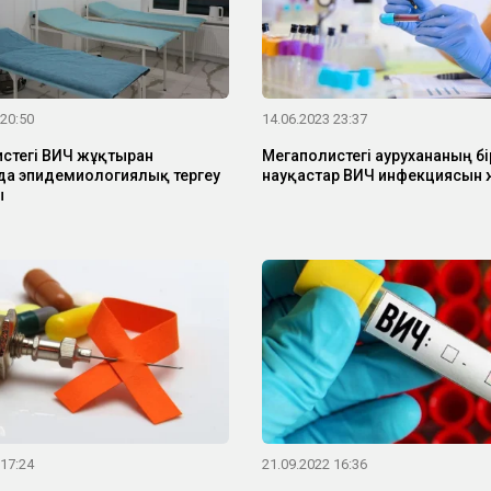
 20:50
14.06.2023 23:37
стегі ВИЧ жұқтырған
Мегаполистегі аурухананың бі
да эпидемиологиялық тергеу
науқастар ВИЧ инфекциясын 
ы
 17:24
21.09.2022 16:36