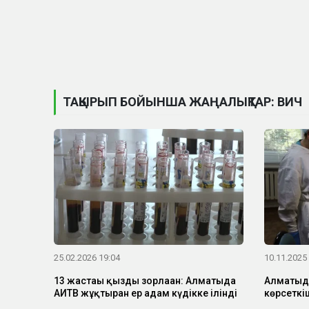
ТАҚЫРЫП БОЙЫНША ЖАҢАЛЫҚТАР: ВИЧ
25.02.2026 19:04
10.11.2025
13 жастағы қызды зорлаған: Алматыда
Алматыда
АИТВ жұқтырған ер адам күдікке ілінді
көрсеткіш