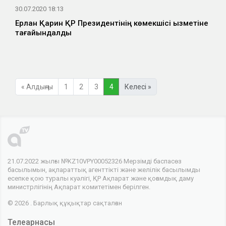
30.07.2020 18:13
Ерлан Қарин ҚР Президентінің көмекшісі қызметіне
тағайындалды
« Алдыңғы
1
2
3
4
Келесі »
21.07.2022 жылғы №KZ10VPY00052326 Мерзімді баспасөз
басылымын, ақпараттық агенттікті және желілік басылымды
есепке қою туралы куәлігі, ҚР Ақпарат және қоғамдық даму
министрлігінің Ақпарат комитетімен берілген.
© 2026 . Барлық құқықтар сақталған
Телеарнасы