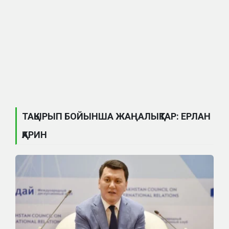
ТАҚЫРЫП БОЙЫНША ЖАҢАЛЫҚТАР: ЕРЛАН
ҚАРИН