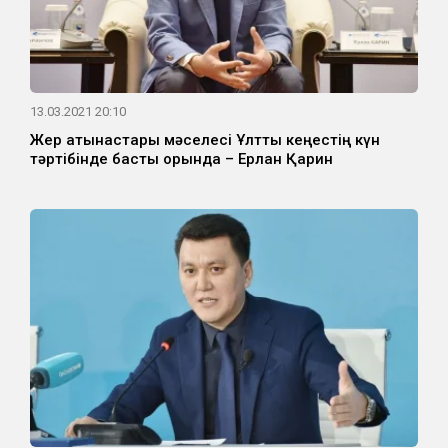
13.03.2021 20:10
Жер қатынастары мәселесі Ұлттық кеңестің күн
тәртібінде басты орында – Ерлан Қарин