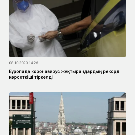
08.10.2020 14:26
Еуропада коронавирус жұқтырғандардың рекорд
көрсеткіші тіркелді