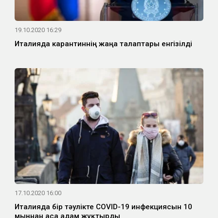
19.10.2020 16:29
Италияда карантиннің жаңа талаптары енгізілді
17.10.2020 16:00
Италияда бір тәулікте COVID-19 инфекциясын 10
мыңнан аса адам жұқтырды