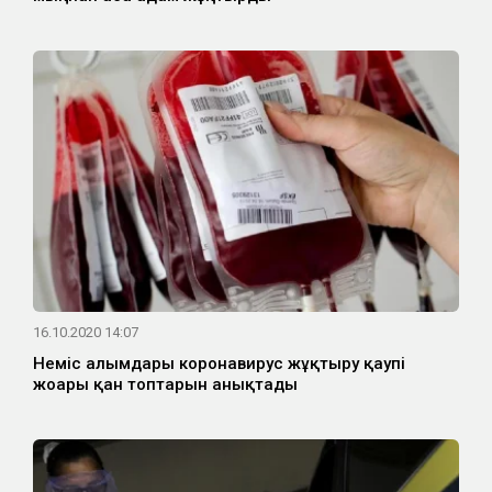
16.10.2020 14:07
Неміс ғалымдары коронавирус жұқтыру қаупі
жоғары қан топтарын анықтады