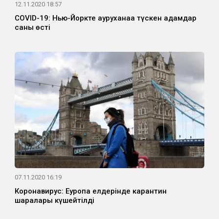
12.11.2020 18:57
COVID-19: Нью-Йоркте ауруханаға түскен адамдар
саны өсті
07.11.2020 16:19
Коронавирус: Еуропа елдерінде карантин
шаралары күшейтілді