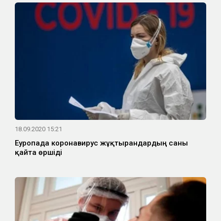
18.09.2020 15:21
Еуропада коронавирус жұқтырғандардың саны
қайта өршіді