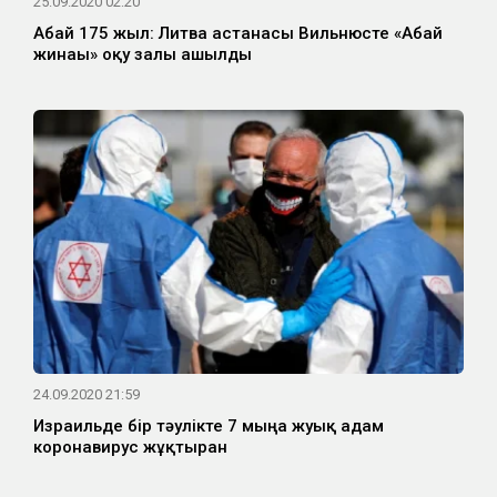
25.09.2020 02:20
Абай 175 жыл: Литва астанасы Вильнюсте «Абай
жинағы» оқу залы ашылды
24.09.2020 21:59
Израильде бір тәулікте 7 мыңға жуық адам
коронавирус жұқтырған