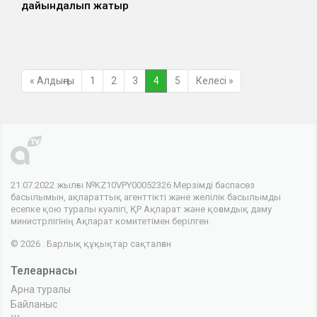
дайындалып жатыр
« Алдыңғы
1
2
3
4
5
Келесі »
21.07.2022 жылғы №KZ10VPY00052326 Мерзімді баспасөз
басылымын, ақпараттық агенттікті және желілік басылымды
есепке қою туралы куәлігі, ҚР Ақпарат және қоғамдық даму
министрлігінің Ақпарат комитетімен берілген.
© 2026 . Барлық құқықтар сақталған
Телеарнасы
Арна туралы
Байланыс