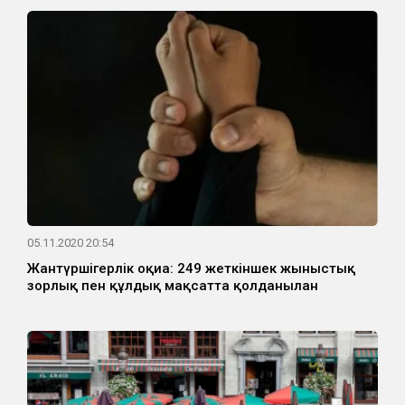
05.11.2020 20:54
Жантүршігерлік оқиға: 249 жеткіншек жыныстық
зорлық пен құлдық мақсатта қолданылған