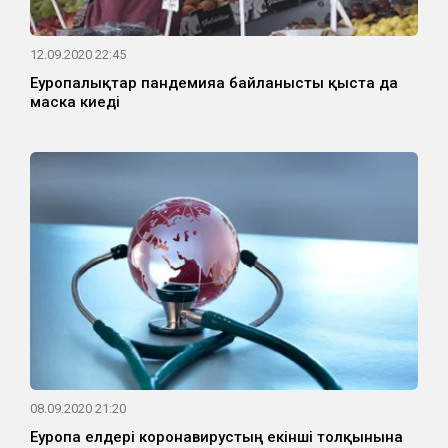
12.09.2020 22:45
Еуропалықтар пандемияға байланысты қыста да
маска киеді
08.09.2020 21:20
Еуропа елдері коронавирустың екінші толқынына