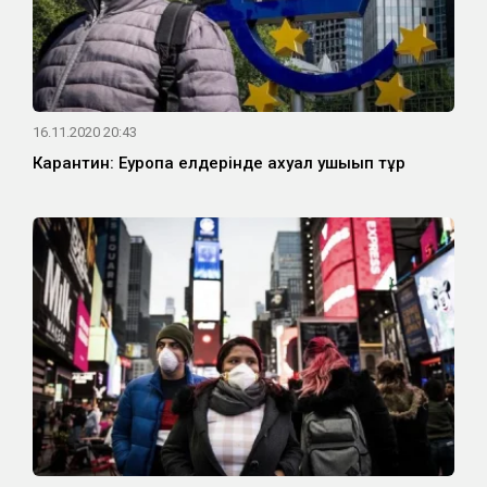
16.11.2020 20:43
Карантин: Еуропа елдерінде ахуал ушығып тұр