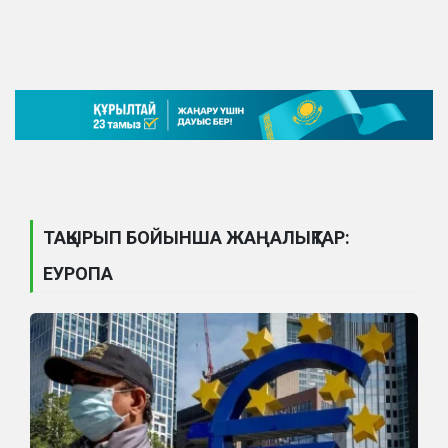
ТАҚЫРЫП БОЙЫНША ЖАҢАЛЫҚТАР:
ЕУРОПА