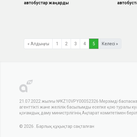
автобустар жаңарды
автобуст
« Алдыңғы
1
2
3
4
5
Келесі »
21.07.2022 жылғы №KZ10VPY00052326 Мерзімді баспасө
агенттікті және желілік басылымды есепке қою туралы куәл
қоғамдық даму министрлігінің Ақпарат комитетімен беріл
© 2026 . Барлық құқықтар сақталған