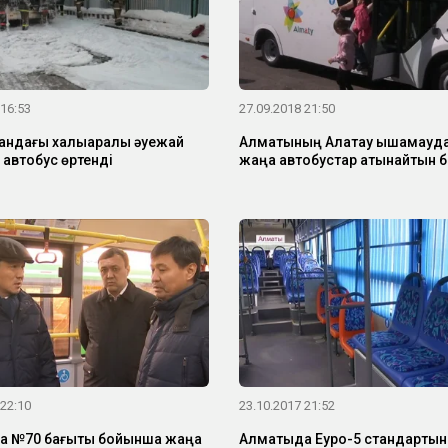
 16:53
27.09.2018 21:50
андағы халықаралық әуежай
Алматының Алатау ықшамауд
автобус өртенді
жаңа автобустар қатынайтын 
 22:10
23.10.2017 21:52
а №70 бағыты бойынша жаңа
Алматыда Еуро-5 стандарты