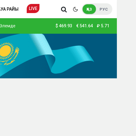
LIVE
АУА РАЙЫ
ҚАЗ
РУС
Әлемде
$
469.93
€
541.64
₽
5.71