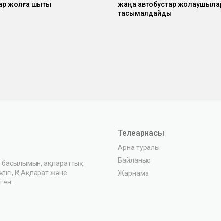
ар жолға шықты
жаңа автобустар жолаушыл
тасымалдайды
Телеарнасы
Арна туралы
Байланыс
з басылымын, ақпараттық
ігі, ҚР Ақпарат және
Жарнама
ген.