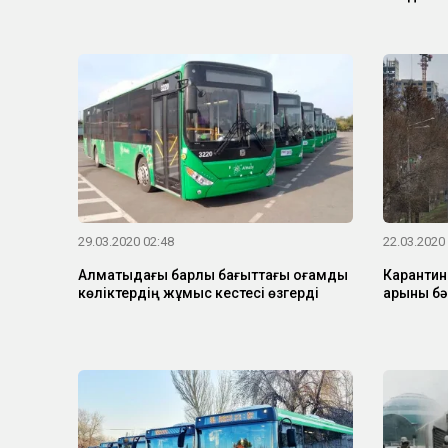
29.03.2020 02:48
22.03.2020
Алматыдағы барлық бағыттағы қоғамдық
Каранти
көліктердің жұмыс кестесі өзгерді
қарқыны б