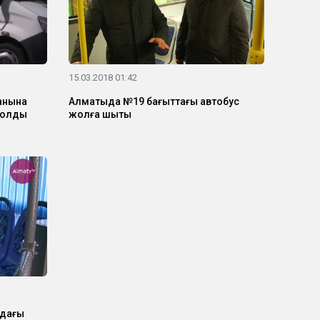
15.03.2018 01:42
анына
Алматыда №19 бағыттағы автобус
болды
жолға шықты
ндағы