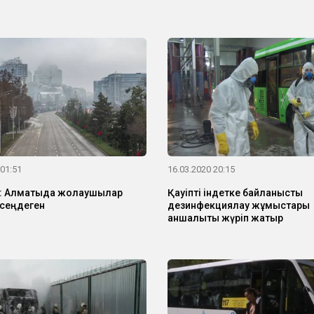
 01:51
16.03.2020 20:15
н: Алматыда жолаушылар
Қауіпті індетке байланысты
әсеңдеген
дезинфекциялау жұмыстары
қаншалықты жүріп жатыр