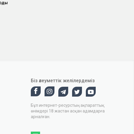
арды
Біз әлеуметтік желілердеміз
Бұл интернет-ресурстың ақпараттық
өнімдері 18 жастан асқан адамдарға
арналған.