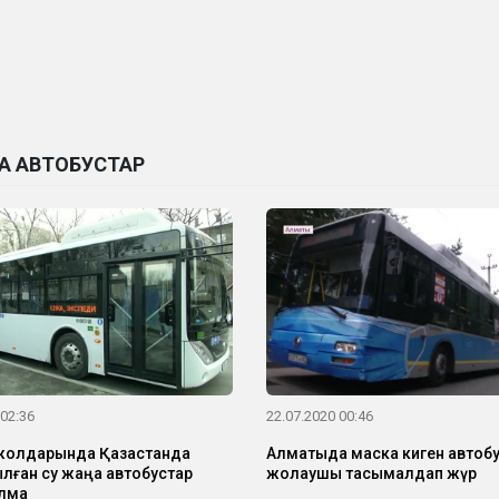
А АВТОБУСТАР
 02:36
22.07.2020 00:46
олдарында Қазақстанда
Алматыда маска киген автоб
ылған су жаңа автобустар
жолаушы тасымалдап жүр
лмақ