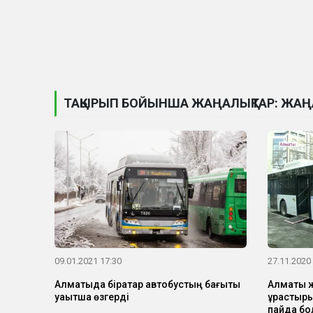
ТАҚЫРЫП БОЙЫНША ЖАҢАЛЫҚТАР: ЖАҢ
09.01.2021 17:30
27.11.2020
Алматыда бірқатар автобустың бағыты
Алматы ж
уақытша өзгерді
құрастыр
пайда бо