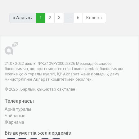
« Алдыңғы
1
2
3
…
6
Келесі »
21.07.2022 жылғы №KZ10VPY00052326 Мерзімді баспасөз
басылымын, ақпараттық агенттікті және желілік басылымды
есепке қою туралы куәлігі, ҚР Ақпарат және қоғамдық даму
министрлігінің Ақпарат комитетімен берілген.
© 2026 . Барлық құқықтар сақталған
Телеарнасы
Арна туралы
Байланыс
Жарнама
Біз әлеуметтік желілердеміз