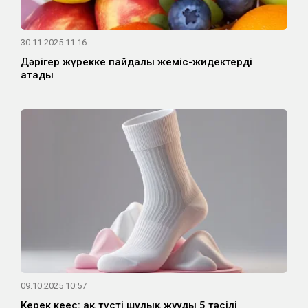
30.11.2025 11:16
Дәрігер жүрекке пайдалы жеміс-жидектерді
атады
09.10.2025 10:57
Керек кеңес: ақ түсті шұлық жуудың 5 тәсілі