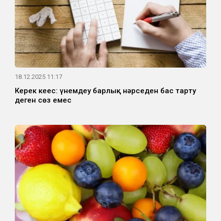
18.12.2025 11:17
Керек кеңес: үнемдеу барлық нәрседен бас тарту
деген сөз емес