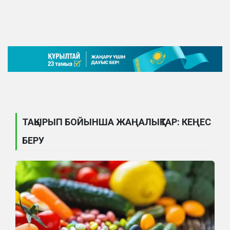
ТАҚЫРЫП БОЙЫНША ЖАҢАЛЫҚТАР: КЕҢЕС
БЕРУ