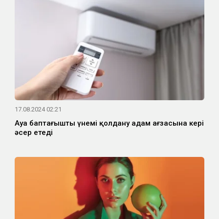
17.08.2024 02:21
Ауа баптағышты үнемі қолдану адам ағзасына кері
әсер етеді