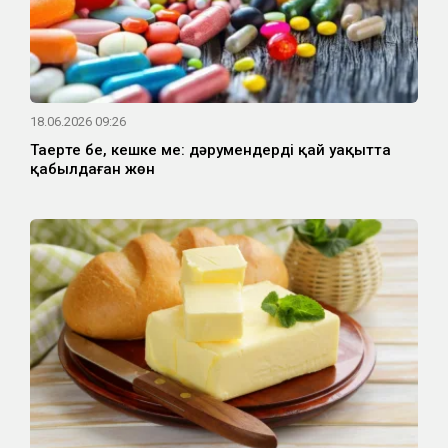
18.06.2026 09:26
Таңертең бе, кешке ме: дәрумендерді қай уақытта
қабылдаған жөн