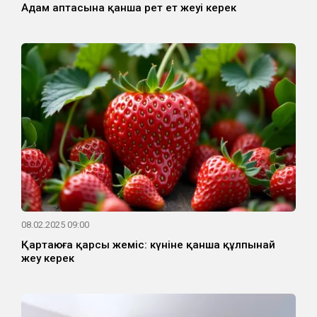
Адам аптасына қанша рет ет жеуі керек
08.02.2025 09:00
Қартаюға қарсы жеміс: күніне қанша құлпынай
жеу керек