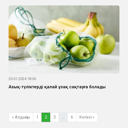
20.01.2024 18:36
Азық-түліктерді қалай ұзақ сақтауға болады
« Алдыңғы
1
2
3
…
6
Келесі »