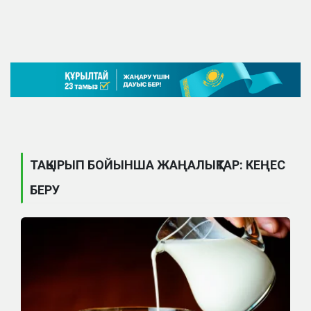
ТАҚЫРЫП БОЙЫНША ЖАҢАЛЫҚТАР: КЕҢЕС
БЕРУ