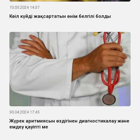
10.05.2024 14:37
Көңіл күйді жақсартатын өнім белгілі болды
30.04.2024 17:45
Жүрек аритмиясын өздігінен диагностикалау және
емдеу қауіпті ме