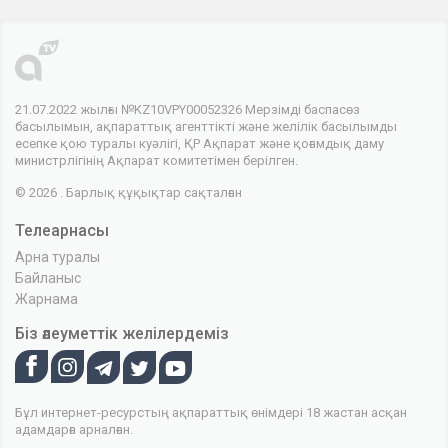
21.07.2022 жылғы №KZ10VPY00052326 Мерзімді баспасөз
басылымын, ақпараттық агенттікті және желілік басылымды
есепке қою туралы куәлігі, ҚР Ақпарат және қоғамдық даму
министрлігінің Ақпарат комитетімен берілген.
© 2026 . Барлық құқықтар сақталған
Телеарнасы
Арна туралы
Байланыс
Жарнама
Біз әлеуметтік желілердеміз
Бұл интернет-ресурстың ақпараттық өнімдері 18 жастан асқан
адамдарға арналған.