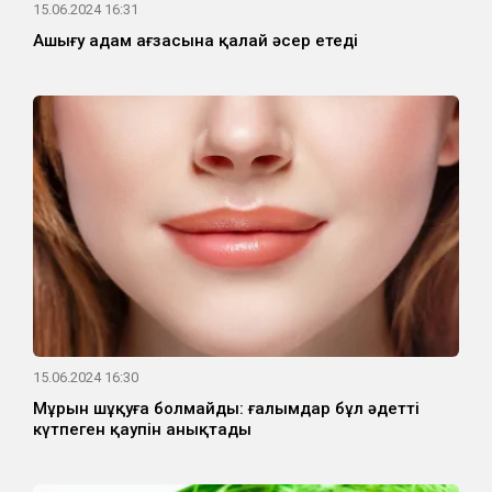
15.06.2024 16:31
Ашығу адам ағзасына қалай әсер етеді
15.06.2024 16:30
Мұрын шұқуға болмайды: ғалымдар бұл әдеттің
күтпеген қаупін анықтады