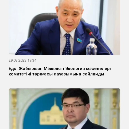
29.03.2023 19:34
Еділ Жаңбыршин Мәжілістің Экология мәселелері
комитетінің төрағасы лауазымына сайланды