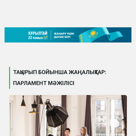
ТАҚЫРЫП БОЙЫНША ЖАҢАЛЫҚТАР:
ПАРЛАМЕНТ МӘЖІЛІСІ