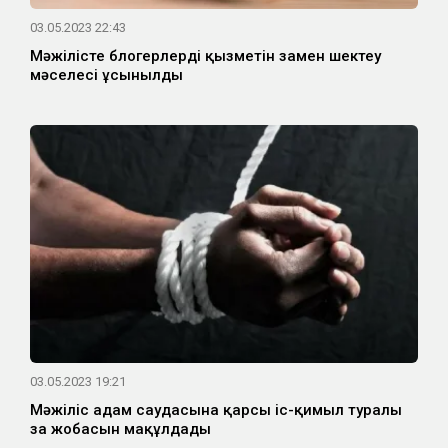
03.05.2023 22:43
Мәжілісте блогерлердің қызметін заңмен шектеу
мәселесі ұсынылды
03.05.2023 19:21
Мәжіліс адам саудасына қарсы іс-қимыл туралы
заң жобасын мақұлдады