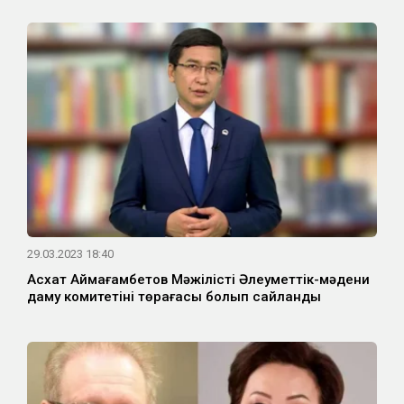
29.03.2023 18:40
Асхат Аймағамбетов Мәжілістің Әлеуметтік-мәдени
даму комитетінің төрағасы болып сайланды