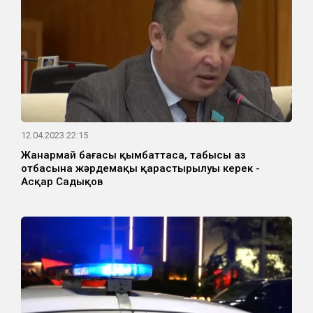
12.04.2023 22:15
Жанармай бағасы қымбаттаса, табысы аз
отбасына жәрдемақы қарастырылуы керек -
Асқар Садықов