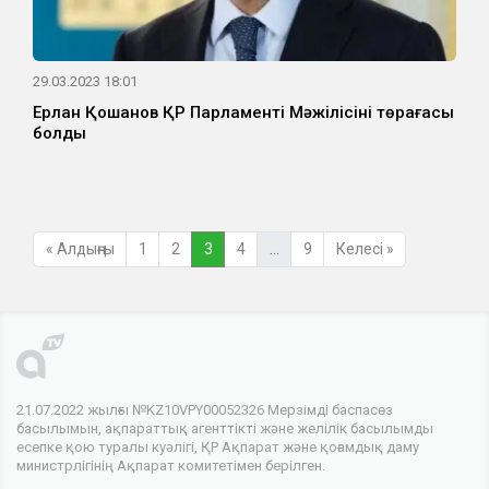
29.03.2023 18:01
Ерлан Қошанов ҚР Парламенті Мәжілісінің төрағасы
болды
« Алдыңғы
1
2
3
4
…
9
Келесі »
21.07.2022 жылғы №KZ10VPY00052326 Мерзімді баспасөз
басылымын, ақпараттық агенттікті және желілік басылымды
есепке қою туралы куәлігі, ҚР Ақпарат және қоғамдық даму
министрлігінің Ақпарат комитетімен берілген.