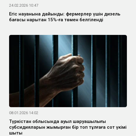
24.02.2026 10:47
Егіс науқанына дайындық: фермерлер үшін дизель
бағасы нарықтан 15%-ға төмен белгіленді
08.01.2026 14:02
Түркістан облысында ауыл шаруашылығы
субсидияларын жымқырған бір топ тұлғаға сот үкімі
шықты