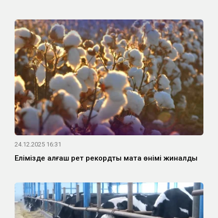
24.12.2025 16:31
Елімізде алғаш рет рекордтық мақта өнімі жиналды