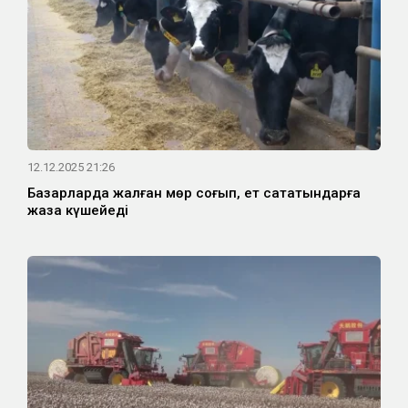
12.12.2025 21:26
Базарларда жалған мөр соғып, ет сататындарға
жаза күшейеді