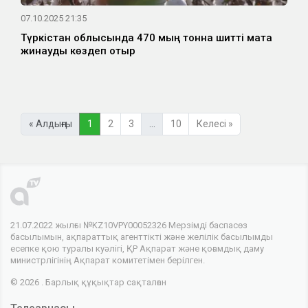
07.10.2025 21:35
Түркістан облысында 470 мың тонна шитті мақта
жинауды көздеп отыр
« Алдыңғы
1
2
3
…
10
Келесі »
21.07.2022 жылғы №KZ10VPY00052326 Мерзімді баспасөз
басылымын, ақпараттық агенттікті және желілік басылымды
есепке қою туралы куәлігі, ҚР Ақпарат және қоғамдық даму
министрлігінің Ақпарат комитетімен берілген.
© 2026 . Барлық құқықтар сақталған