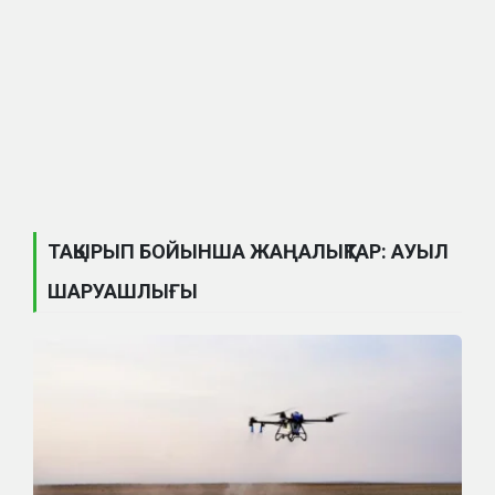
ТАҚЫРЫП БОЙЫНША ЖАҢАЛЫҚТАР: АУЫЛ
ШАРУАШЛЫҒЫ