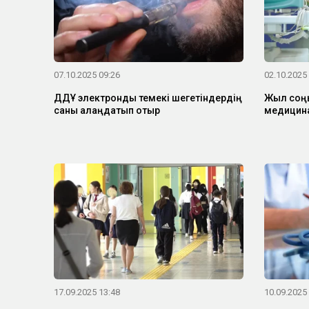
07.10.2025 09:26
02.10.2025
ДДҰ электронды темекі шегетіндердің
Жыл соңы
саны алаңдатып отыр
медицин
17.09.2025 13:48
10.09.2025