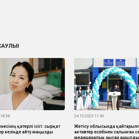
САУЛЫҚ
 18:38
24.10.2025 11:40
есінің қатерлі ісігі: сырқат
Жетісу облысында қайтарылғ
р кезінде айту маңызды
активтер есебінен салынған с
медициналық нысан ашылды