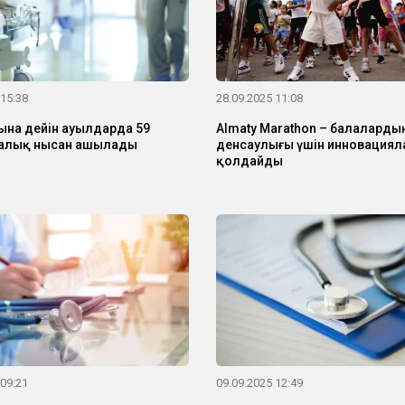
 15:38
28.09.2025 11:08
на дейін ауылдарда 59
Almaty Marathon – балаларды
алық нысан ашылады
денсаулығы үшін инновация
қолдайды
 09:21
09.09.2025 12:49