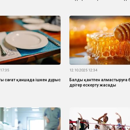
 17:35
12.10.2025 12:34
ты сағат қаншада ішкен дұрыс
Балды қантпен алмастыруға б
дәрігер ескерту жасады