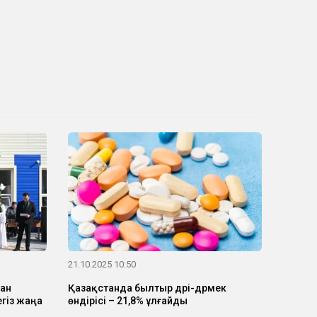
21.10.2025 10:50
ан
Қазақстанда былтыр дәрі-дәрмек
егіз жаңа
өндірісі – 21,8% ұлғайды