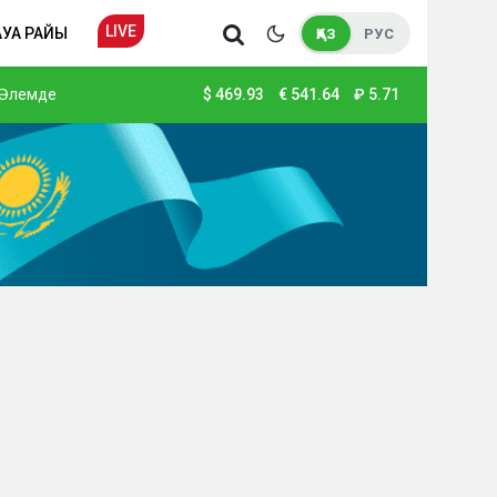
LIVE
АУА РАЙЫ
ҚАЗ
РУС
Әлемде
$
469.93
€
541.64
₽
5.71