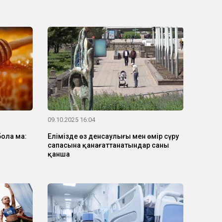
09.10.2025 16:04
ола ма:
Елімізде өз денсаулығы мен өмір сүру
сапасына қанағаттанатындар саны
қанша