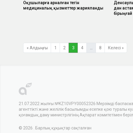
Оқушыларға арналған тегін
Денсаулы
медициналық қызметтер жарияланды
дан аста
бірыңғай 
« Алдыңғы
1
2
3
4
…
8
Келесі »
21.07.2022 жылғы №KZ10VPY00052326 Мерзімді баспасө
агенттікті және желілік басылымды есепке қою туралы куәл
қоғамдық даму министрлігінің Ақпарат комитетімен беріл
© 2026 . Барлық құқықтар сақталған