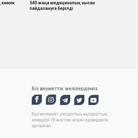
 көмек
540 жаңа медициналық нысан
пайдалануға берілді
Біз әлеуметтік желілердеміз
Бұл интернет-ресурстың ақпараттық
өнімдері 18 жастан асқан адамдарға
арналған.