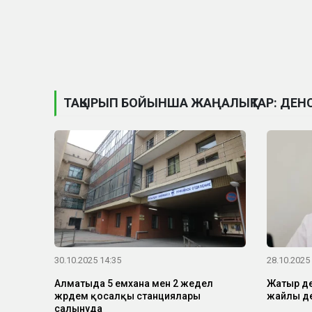
ТАҚЫРЫП БОЙЫНША ЖАҢАЛЫҚТАР: ДЕН
30.10.2025 14:35
28.10.2025
Алматыда 5 емхана мен 2 жедел
Жатыр ден
жәрдем қосалқы станциялары
жайлы де
салынуда