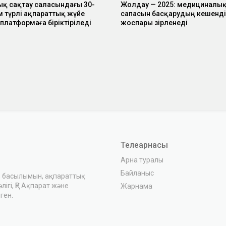
қ сақтау саласындағы 30-
Жолдау — 2025: медициналық
м түрлі ақпараттық жүйе
сапасын басқарудың кешенді
платформаға біріктіріледі
жоспары әзірленеді
Телеарнасы
Арна туралы
Байланыс
з басылымын, ақпараттық
ігі, ҚР Ақпарат және
Жарнама
ген.