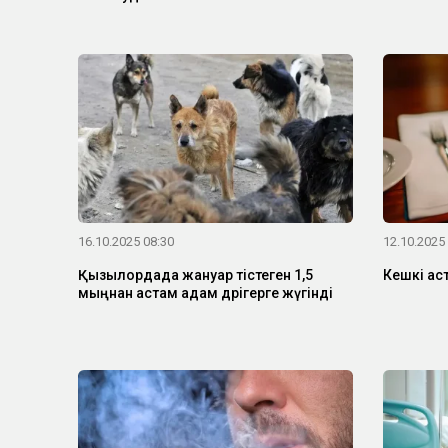
16.10.2025 08:30
12.10.2025
Қызылордада жануар тістеген 1,5
Кешкі ас
мыңнан астам адам дәрігерге жүгінді