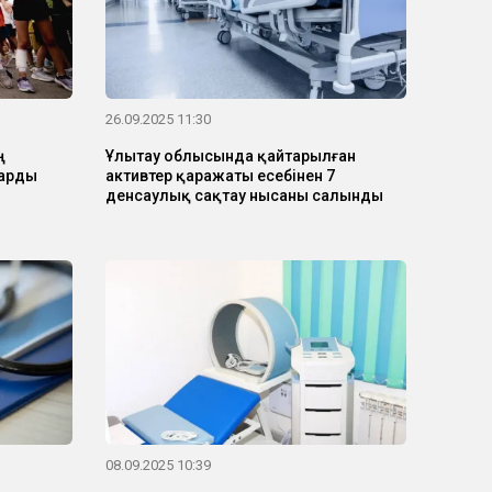
26.09.2025 11:30
ң
Ұлытау облысында қайтарылған
ларды
активтер қаражаты есебінен 7
денсаулық сақтау нысаны салынды
08.09.2025 10:39