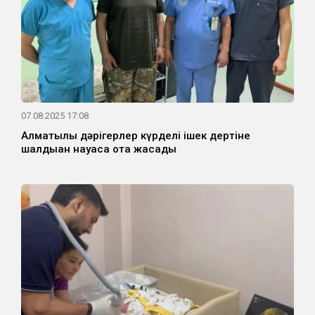
07.08.2025 17:08
Алматылық дәрігерлер күрделі ішек дертіне
шалдыққан науқасқа ота жасады