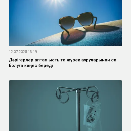
12.07.2025 13:19
Дәрігерлер аптап ыстықта жүрек ауруларынан сақ
болуға кеңес береді