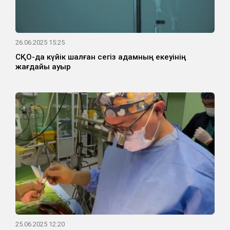
26.06.2025 15:25
СҚО-да күйік шалған сегіз адамның екеуінің
жағдайы ауыр
25.06.2025 12:20