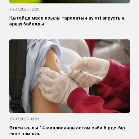
16.07.2025 12:29
Қытайда маса арқылы таралатын қауіпті вирустың
өршуі байқалды
16.07.2025 08:25
Өткен жылы 14 миллионнан астам сәби бірде-бір
екпе алмаған