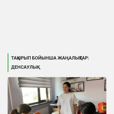
ТАҚЫРЫП БОЙЫНША ЖАҢАЛЫҚТАР:
ДЕНСАУЛЫҚ