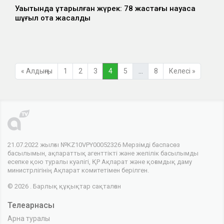
Уақытында құтқарылған жүрек: 78 жастағы науқасқа
шұғыл ота жасалды
« Алдыңғы
1
2
3
4
5
…
8
Келесі »
21.07.2022 жылғы №KZ10VPY00052326 Мерзімді баспасөз
басылымын, ақпараттық агенттікті және желілік басылымды
есепке қою туралы куәлігі, ҚР Ақпарат және қоғамдық даму
министрлігінің Ақпарат комитетімен берілген.
© 2026 . Барлық құқықтар сақталған
Телеарнасы
Арна туралы