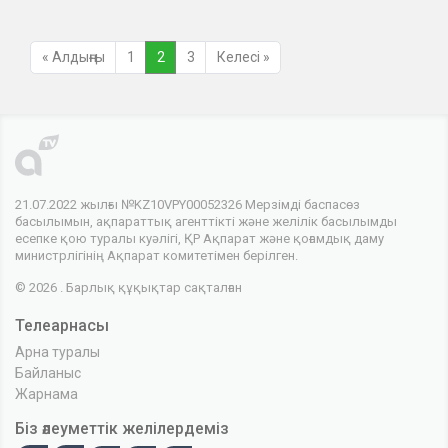
« Алдыңғы
1
2
3
Келесі »
21.07.2022 жылғы №KZ10VPY00052326 Мерзімді баспасөз
басылымын, ақпараттық агенттікті және желілік басылымды
есепке қою туралы куәлігі, ҚР Ақпарат және қоғамдық даму
министрлігінің Ақпарат комитетімен берілген.
© 2026 . Барлық құқықтар сақталған
Телеарнасы
Арна туралы
Байланыс
Жарнама
Біз әлеуметтік желілердеміз