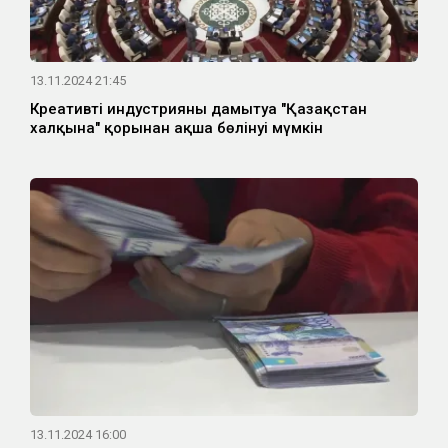
13.11.2024 21:45
Креативті индустрияны дамытуға "Қазақстан
халқына" қорынан ақша бөлінуі мүмкін
13.11.2024 16:00