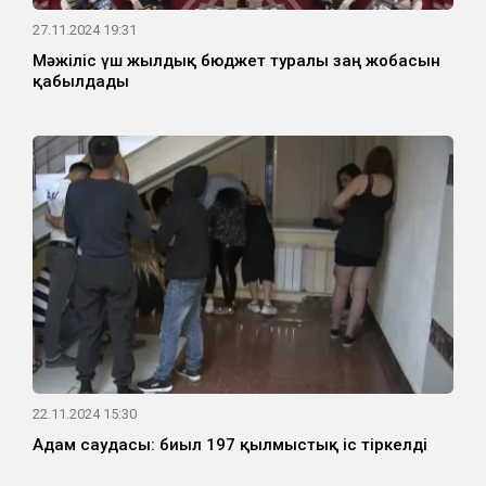
27.11.2024 19:31
Мәжіліс үш жылдық бюджет туралы заң жобасын
қабылдады
22.11.2024 15:30
Адам саудасы: биыл 197 қылмыстық іс тіркелді