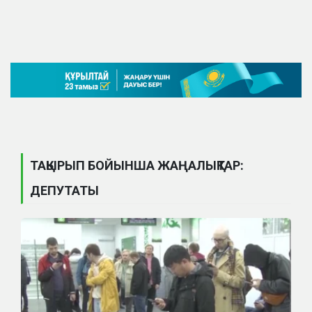
ТАҚЫРЫП БОЙЫНША ЖАҢАЛЫҚТАР:
ДЕПУТАТЫ