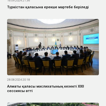
16.09.2024 21:36
Түркістан қаласына ерекше мәртебе беріледі
28.08.2024 20:18
Алматы қаласы мәслихатының кезекті XXII
сессиясы өтті