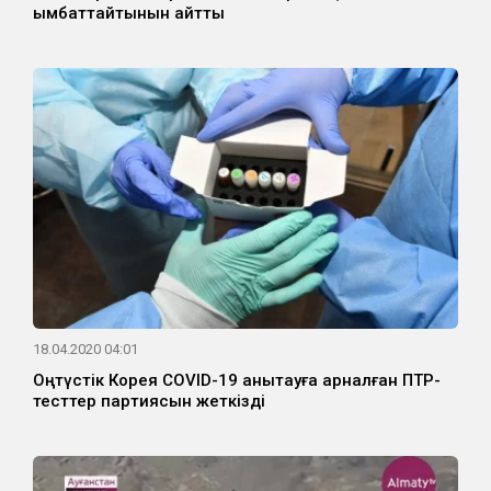
қымбаттайтынын айтты
18.04.2020 04:01
Оңтүстік Корея COVID-19 анықтауға арналған ПТР-
тесттер партиясын жеткізді