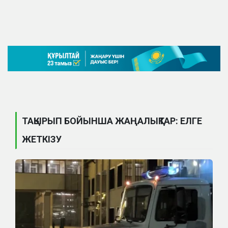
ТАҚЫРЫП БОЙЫНША ЖАҢАЛЫҚТАР: ЕЛГЕ
ЖЕТКІЗУ