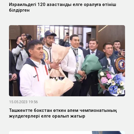
Израильдегі 120 қазақстандық елге оралуға өтініш
білдірген
15.05.2023 19:56
Ташкентте бокстан өткен әлем чемпионатының
жүлдегерлері елге оралып жатыр