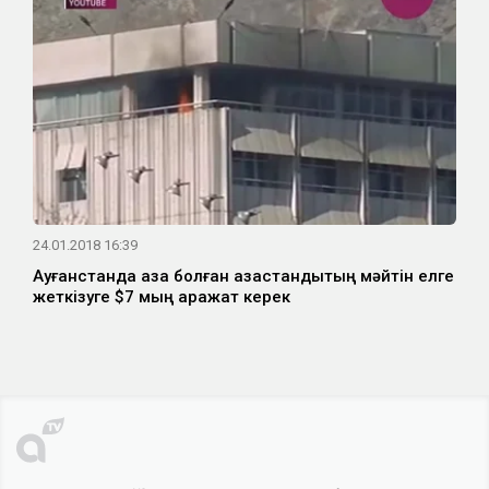
24.01.2018 16:39
Ауғанстанда қаза болған қазақстандықтың мәйтін елге
жеткізуге $7 мың қаражат керек