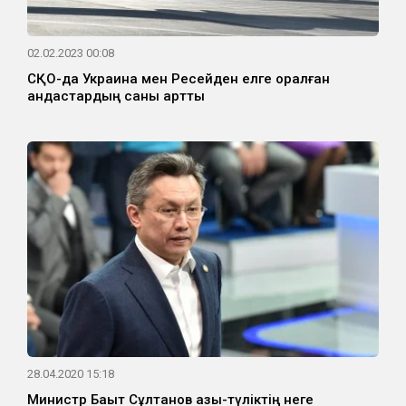
02.02.2023 00:08
СҚО-да Украина мен Ресейден елге оралған
қандастардың саны артты
28.04.2020 15:18
Министр Бақыт Сұлтанов азық-түліктің неге