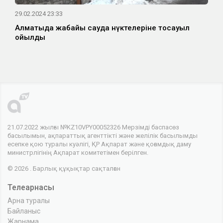
29.02.2024 23:33
Алматыда жабайы сауда нүктелеріне тосқауыл
қойылды
21.07.2022 жылғы №KZ10VPY00052326 Мерзімді баспасөз
басылымын, ақпараттық агенттікті және желілік басылымды
есепке қою туралы куәлігі, ҚР Ақпарат және қоғамдық даму
министрлігінің Ақпарат комитетімен берілген.
© 2026 . Барлық құқықтар сақталған
Телеарнасы
Арна туралы
Байланыс
Жарнама