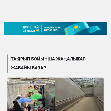
ТАҚЫРЫП БОЙЫНША ЖАҢАЛЫҚТАР:
ЖАБАЙЫ БАЗАР