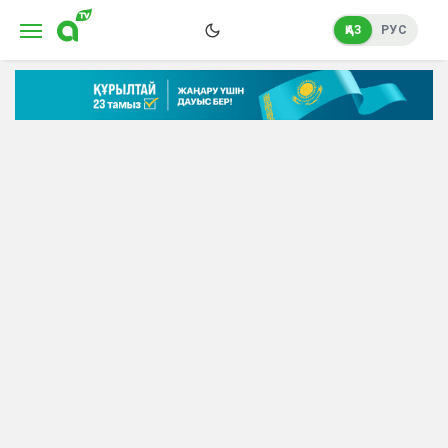
ҚАЗ
РУС