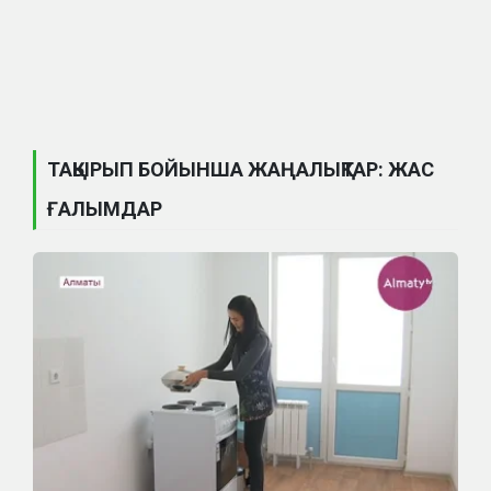
ТАҚЫРЫП БОЙЫНША ЖАҢАЛЫҚТАР: ЖАС
ҒАЛЫМДАР