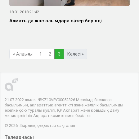
18.01.2018 21:42
Алматыда жас ғалымдарға пәтер берілді
« Алдыңғы
1
2
3
Келесі »
21.07.2022 жылғы №KZ10VPY00052326 Мерзімді баспасөз
басылымын, ақпараттық агенттікті және желілік басылымды
есепке қою туралы куәлігі, ҚР Ақпарат және қоғамдық даму
министрлігінің Ақпарат комитетімен берілген.
© 2026 . Барлық құқықтар сақталған
Телеарнасы