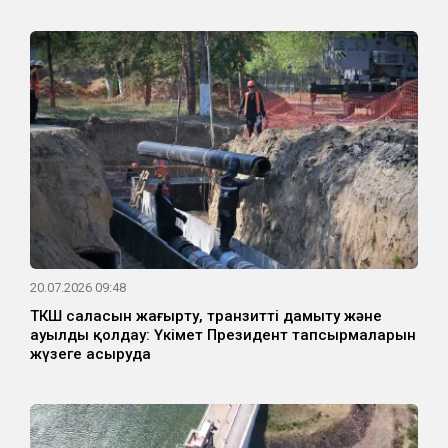
20.07.2026 09:48
ТКШ саласын жаңғырту, транзитті дамыту және
ауылды қолдау: Үкімет Президент тапсырмаларын
жүзеге асыруда