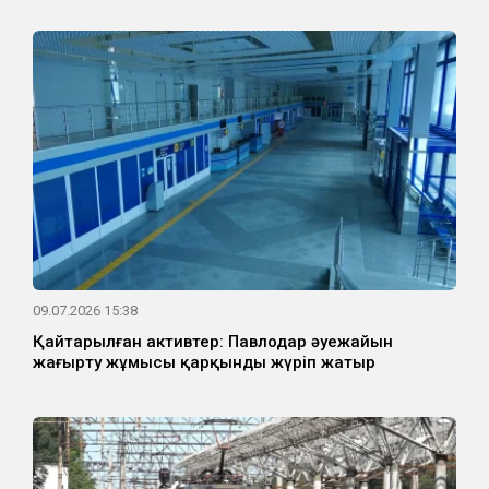
09.07.2026 15:38
Қайтарылған активтер: Павлодар әуежайын
жаңғырту жұмысы қарқынды жүріп жатыр