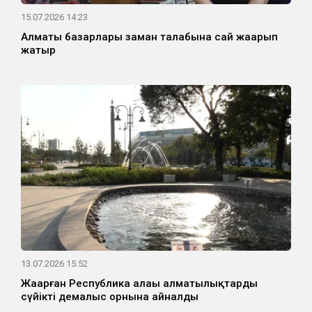
15.07.2026 14:23
Алматы базарлары заман талабына сай жаңарып
жатыр
13.07.2026 15:52
Жаңарған Республика алаңы алматылықтардың
сүйікті демалыс орнына айналды