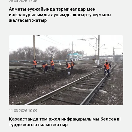
25.04.2026 17:38
Алматы әуежайында терминалдар мен
инфрақұрылымды ауқымды жаңғырту жұмысы
жалғасып жатыр
11.03.2026 10:09
Қазақстанда теміржол инфрақұрылымы белсенді
түрде жаңғыртылып жатыр