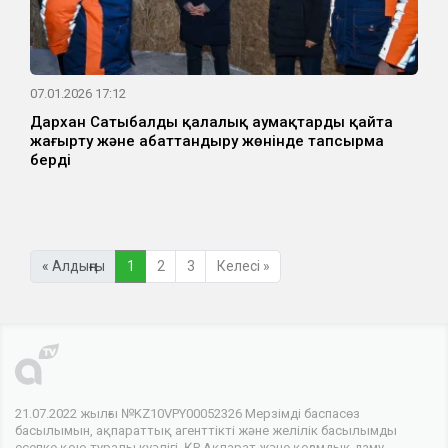
07.01.2026 17:12
Дархан Сатыбалды қалалық аумақтарды қайта
жаңғырту және абаттандыру жөнінде тапсырма
берді
« Алдыңғы
1
2
3
Келесі »
21.07.2022 жылғы №KZ10VPY00052326 Мерзімді баспасөз
басылымын, ақпараттық агенттікті және желілік басылымды
есепке қою туралы куәлігі, ҚР Ақпарат және қоғамдық даму