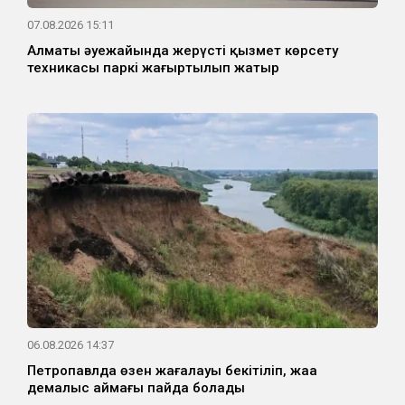
07.08.2026 15:11
Алматы әуежайында жерүсті қызмет көрсету
техникасы паркі жаңғыртылып жатыр
06.08.2026 14:37
Петропавлда өзен жағалауы бекітіліп, жаңа
демалыс аймағы пайда болады