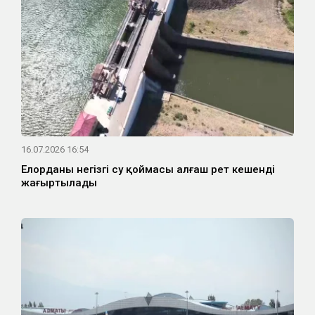
16.07.2026 16:54
Елорданың негізгі су қоймасы алғаш рет кешенді
жаңғыртылады