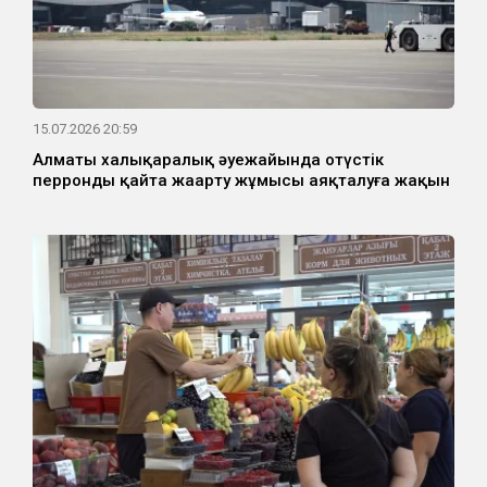
15.07.2026 20:59
Алматы халықаралық әуежайында оңтүстік
перронды қайта жаңарту жұмысы аяқталуға жақын