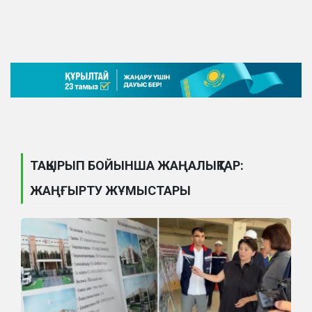
ТАҚЫРЫП БОЙЫНША ЖАҢАЛЫҚТАР:
ЖАҢҒЫРТУ ЖҰМЫСТАРЫ