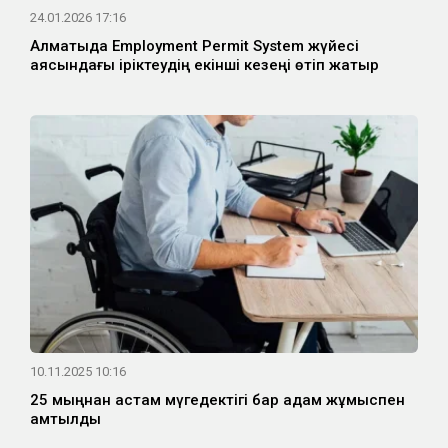
24.01.2026 17:16
Алматыда Employment Permit System жүйесі
аясындағы іріктеудің екінші кезеңі өтіп жатыр
10.11.2025 10:16
25 мыңнан астам мүгедектігі бар адам жұмыспен
қамтылды