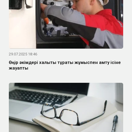
29.07.2025 18:46
Өңір әкімдері халықты тұрақты жұмыспен қамту ісіне
жауапты