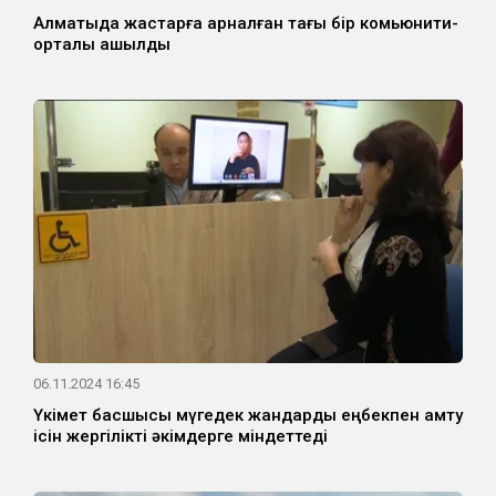
Алматыда жастарға арналған тағы бір комьюнити-
орталық ашылды
06.11.2024 16:45
Үкімет басшысы мүгедек жандарды еңбекпен қамту
ісін жергілікті әкімдерге міндеттеді