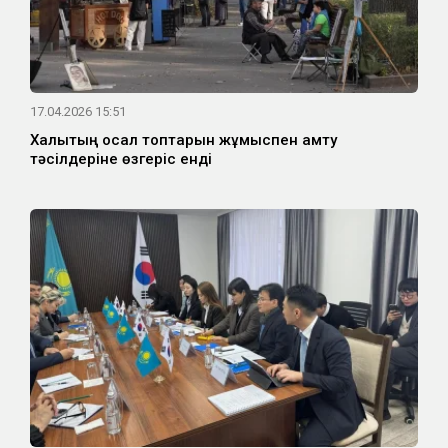
17.04.2026 15:51
Халықтың осал топтарын жұмыспен қамту
тәсілдеріне өзгеріс енді