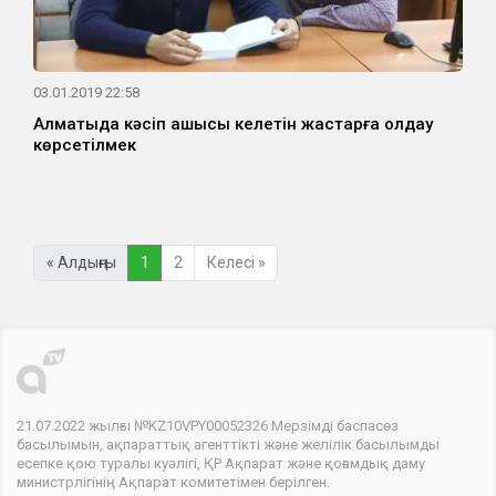
03.01.2019 22:58
Алматыда кәсіп ашқысы келетін жастарға қолдау
көрсетілмек
« Алдыңғы
1
2
Келесі »
21.07.2022 жылғы №KZ10VPY00052326 Мерзімді баспасөз
басылымын, ақпараттық агенттікті және желілік басылымды
есепке қою туралы куәлігі, ҚР Ақпарат және қоғамдық даму
министрлігінің Ақпарат комитетімен берілген.