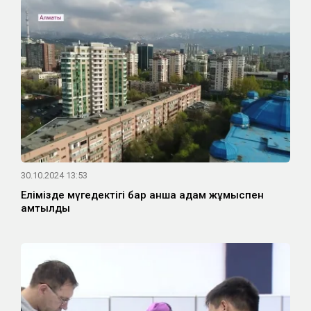
30.10.2024 13:53
Елімізде мүгедектігі бар қанша адам жұмыспен
қамтылды