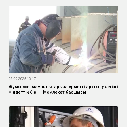
08.09.2025 13:17
Жұмысшы мамандықтарына құрметті арттыру негізгі
міндеттің бірі — Мемлекет басшысы