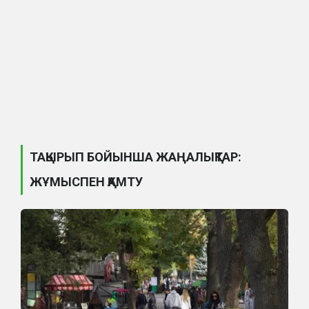
ТАҚЫРЫП БОЙЫНША ЖАҢАЛЫҚТАР:
ЖҰМЫСПЕН ҚАМТУ