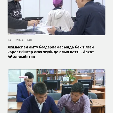
14.10.2024 18:40
Жұмыспен қамту бағдарламасында бекітілген
көрсеткіштер қағаз жүзінде қалып кетті - Асхат
Аймағамбетов