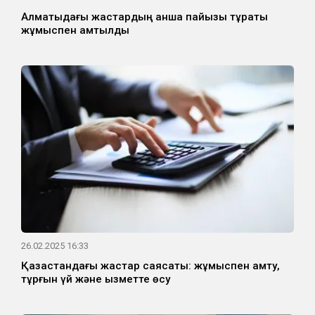
Алматыдағы жастардың қанша пайызы тұрақты
жұмыспен қамтылды
26.02.2025 16:33
Қазақстандағы жастар саясаты: жұмыспен қамту,
тұрғын үй және қызметте өсу