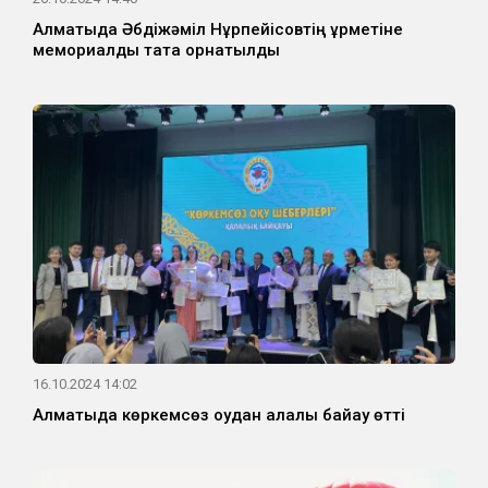
Алматыда Әбдіжәміл Нұрпейісовтің құрметіне
мемориалдық тақта орнатылды
16.10.2024 14:02
Алматыда көркемсөз оқудан қалалық байқау өтті