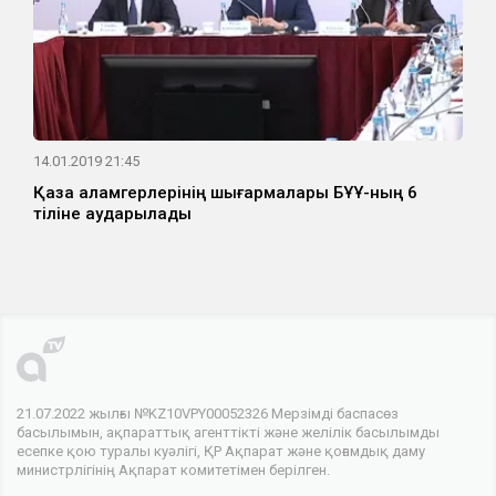
14.01.2019 21:45
Қазақ қаламгерлерінің шығармалары БҰҰ-ның 6
тіліне аударылады
21.07.2022 жылғы №KZ10VPY00052326 Мерзімді баспасөз
басылымын, ақпараттық агенттікті және желілік басылымды
есепке қою туралы куәлігі, ҚР Ақпарат және қоғамдық даму
министрлігінің Ақпарат комитетімен берілген.