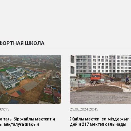
МФОРТНАЯ ШКОЛА
 09:15
25.06.2024 20:45
 тағы бір жайлы мектептің
Жайлы мектеп: елімізде жыл
ы аяқталуға жақын
дейін 217 мектеп салынады