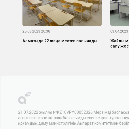
25.08.2023 20:38
03.04.2023
Алматыда 22 жаңа мектеп салынады
Жайлы ме
салу жос
21.07.2022 жылғы №KZ10VPY00052326 Мерзімді баспасө
агенттікті және желілік басылымды есепке қою туралы куәл
қоғамдық даму министрлігінің Ақпарат комитетімен беріл