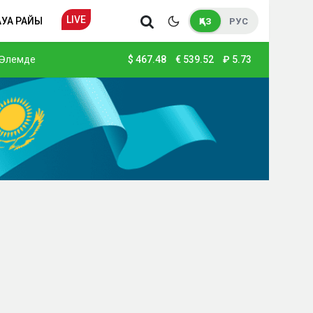
LIVE
АУА РАЙЫ
ҚАЗ
РУС
Әлемде
$
467.48
€
539.52
₽
5.73