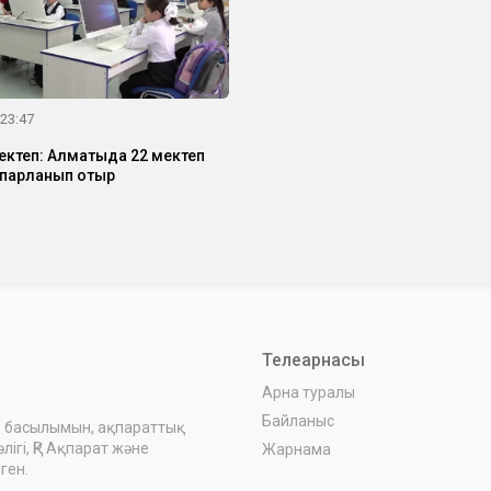
 23:47
ктеп: Алматыда 22 мектеп
парланып отыр
Телеарнасы
Арна туралы
Байланыс
з басылымын, ақпараттық
ігі, ҚР Ақпарат және
Жарнама
ген.