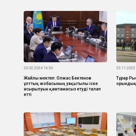
20.02.2024 16:30
23.11.2023
Жайлы мектеп: Олжас Бектенов
Тұрар Ры
ұлттық жобасының уақытылы іске
орындық
асырылуын қамтамасыз етуді талап
етті