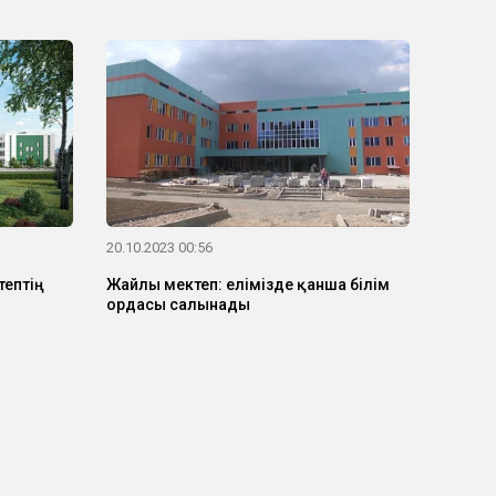
20.10.2023 00:56
ептің
Жайлы мектеп: елімізде қанша білім
ордасы салынады