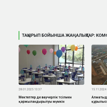
ТАҚЫРЫП БОЙЫНША ЖАҢАЛЫҚТАР: КО
28.01.2025 13:37
15.11.2024
Мектептер де ваучерлік тәсілмен
Алматыда
қаржыландырылуы мүмкін
құрылыс