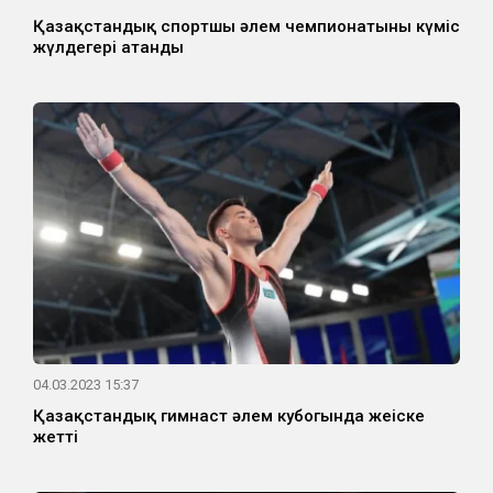
Қазақстандық спортшы әлем чемпионатының күміс
жүлдегері атанды
04.03.2023 15:37
Қазақстандық гимнаст әлем кубогында жеңіске
жетті