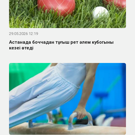
29.05.2026 12:19
Астанада боччадан тұңғыш рет әлем кубогының
кезеңі өтеді