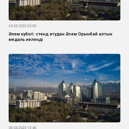
24.05.2023 20:03
Әлем кубогі: стенд атудан Әсем Орынбай алтын
медаль иеленді
03.04.2023 13:46