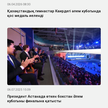
06.04.2026 08:30
Қазақстандық гимнастар Каирдегі әлем кубогында
қос медаль иеленді
06.07.2025 15:09
Президент Астанада өткен бокстан Әлем
кубогының финалына қатысты