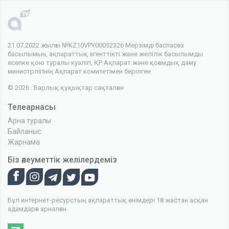
21.07.2022 жылғы №KZ10VPY00052326 Мерзімді баспасөз
басылымын, ақпараттық агенттікті және желілік басылымды
есепке қою туралы куәлігі, ҚР Ақпарат және қоғамдық даму
министрлігінің Ақпарат комитетімен берілген.
© 2026 . Барлық құқықтар сақталған
Телеарнасы
Арна туралы
Байланыс
Жарнама
Біз әлеуметтік желілердеміз
Бұл интернет-ресурстың ақпараттық өнімдері 18 жастан асқан
адамдарға арналған.