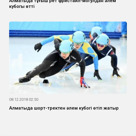
Алматыда тұңғыш рет фристайл-могулдан әлем
кубогы өтті
08.12.2018 02:50
Алматыда шорт-тректен әлем кубогі өтіп жатыр