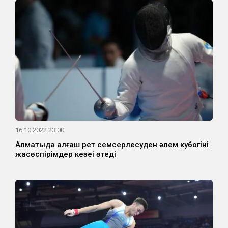
16.10.2022 23:00
Алматыда алғаш рет семсерлесуден әлем кубогінің
жасөспірімдер кезеңі өтеді