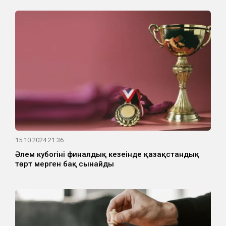
15.10.2024 21:36
Әлем кубогінің финалдық кезеңінде қазақстандық
төрт мерген бақ сынайды