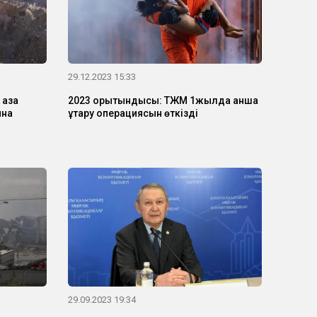
29.12.2023 15:33
қаза
2023 қорытындысы: ТЖМ 1жылда қанша
ына
құтқару операциясын өткізді
29.09.2023 19:34