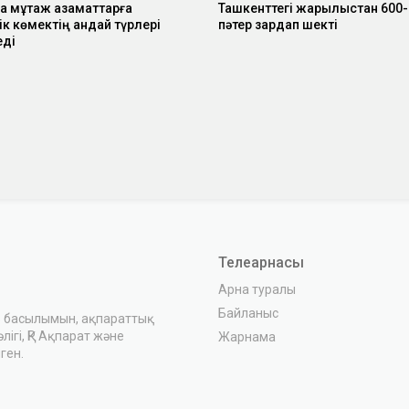
 мұқтаж азаматтарға
Ташкенттегі жарылыстан 600-
к көмектің қандай түрлері
пәтер зардап шекті
еді
Телеарнасы
Арна туралы
Байланыс
з басылымын, ақпараттық
ігі, ҚР Ақпарат және
Жарнама
ген.