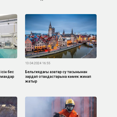
13.04.2024 16:55
ісін бес
Бельгиядағы қазақтар су тасқынынан
мамандар
зардап отандастарына көмек жинап
жатыр