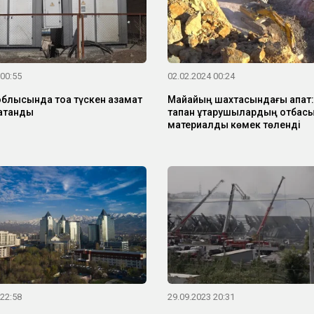
 00:55
02.02.2024 00:24
блысында тоққа түскен азамат
Майқайың шахтасындағы апат: 
атанды
тапқан құтқарушылардың отбас
материалдық көмек төленді
 22:58
29.09.2023 20:31