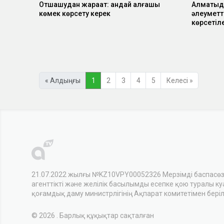
Отшашудан жарақат: қандай алғашқы
Алматыда
көмек көрсету керек
әлеуметті
көрсетіл
« Алдыңғы
1
2
3
4
5
Келесі »
21.07.2022 жылғы №KZ10VPY00052326 Мерзімді баспасө
агенттікті және желілік басылымды есепке қою туралы куәл
қоғамдық даму министрлігінің Ақпарат комитетімен беріл
© 2026 . Барлық құқықтар сақталған