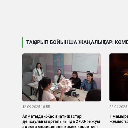
ТАҚЫРЫП БОЙЫНША ЖАҢАЛЫҚТАР: КӨМЕ
12.09.2025 16:55
22.04.2025
Алматыда «Жас қанат» жастар
1 мамырд
денсаулығы орталығында 2700-ге жуық
жұмыс тәр
адамға медициналық көмек көрсеткен