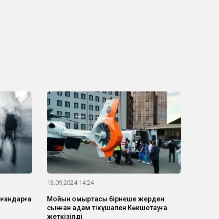
13.09.2024 14:24
лғандарға
Мойын омыртқасы бірнеше жерден
сынған адам тікұшақпен Көкшетауға
жеткізілді