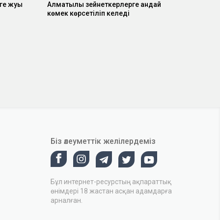
ге жуық
Алматылық зейнеткерлерге қандай
көмек көрсетіліп келеді
Біз әлеуметтік желілердеміз
Бұл интернет-ресурстың ақпараттық
өнімдері 18 жастан асқан адамдарға
арналған.