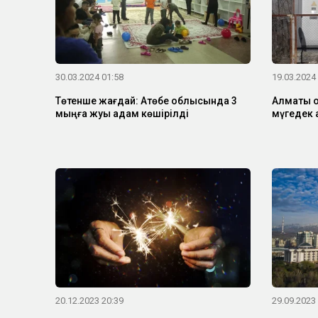
30.03.2024 01:58
19.03.2024
Төтенше жағдай: Ақтөбе облысында 3
Алматы о
мыңға жуық адам көшірілді
мүгедек 
20.12.2023 20:39
29.09.2023