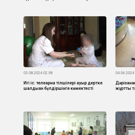
03.08.2024 02:58
04.06.2024
Игі іс: телеарна тілшілері ауыр дертке
Дәріхана
шалдыққан бүлдіршінге көмектесті
жұртты 