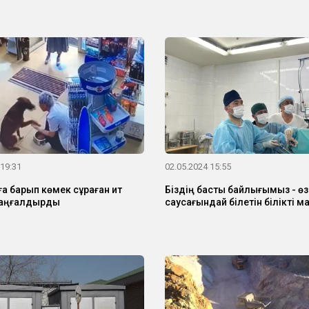
 19:31
02.05.2024 15:55
ға барып көмек сұраған ит
Біздің басты байлығымыз - өз 
таңғалдырды
саусағындай білетін білікті 