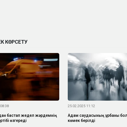
К КӨРСЕТУ
 08:38
25.02.2025 11:12
ан бастап жедел жәрдемнің
Адам саудасының құрбаны бо
тібі өзгереді
көмек берілді