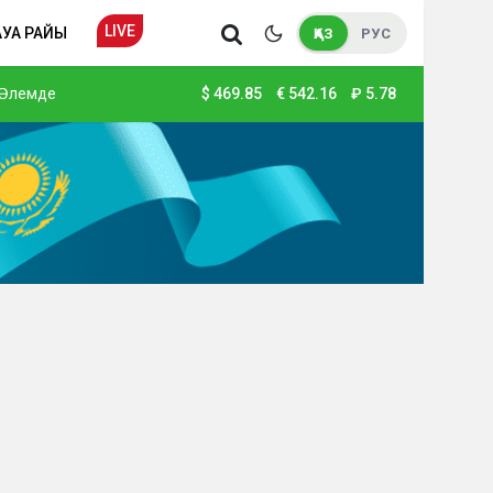
LIVE
АУА РАЙЫ
ҚАЗ
РУС
Әлемде
$
469.85
€
542.16
₽
5.78