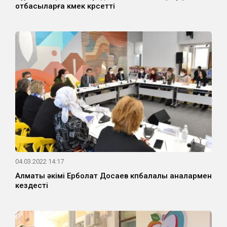
отбасыларға көмек көрсетті
04.03.2022 14:17
Алматы әкімі Ерболат Досаев көпбалалы аналармен
кездесті