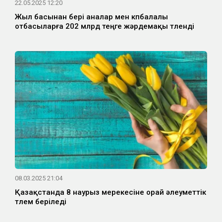
22.05.2025 12:20
Жыл басынан бері аналар мен көпбалалы
отбасыларға 202 млрд теңге жәрдемақы төленді
08.03.2025 21:04
Қазақстанда 8 наурыз мерекесіне орай әлеуметтік
төлем беріледі