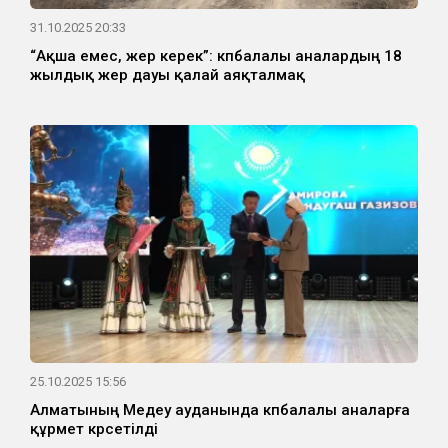
31.10.2025 20:33
“Ақша емес, жер керек”: көпбалалы аналардың 18
жылдық жер дауы қалай аяқталмақ
25.10.2025 15:56
Алматының Медеу ауданында көпбалалы аналарға
құрмет көрсетілді