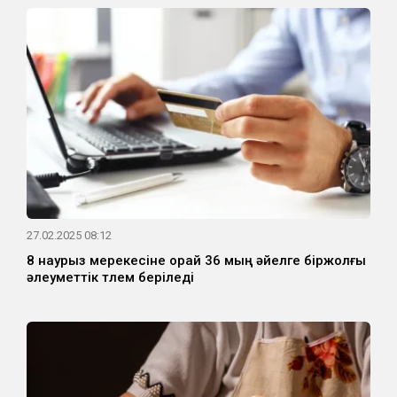
27.02.2025 08:12
8 наурыз мерекесіне орай 36 мың әйелге біржолғы
әлеуметтік төлем беріледі