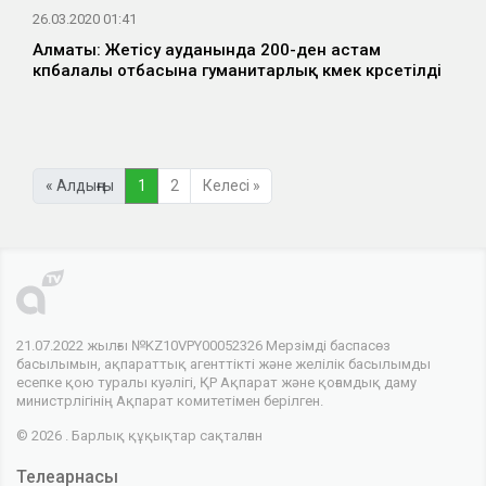
26.03.2020 01:41
Алматы: Жетісу ауданында 200-ден астам
көпбалалы отбасына гуманитарлық көмек көрсетілді
« Алдыңғы
1
2
Келесі »
21.07.2022 жылғы №KZ10VPY00052326 Мерзімді баспасөз
басылымын, ақпараттық агенттікті және желілік басылымды
есепке қою туралы куәлігі, ҚР Ақпарат және қоғамдық даму
министрлігінің Ақпарат комитетімен берілген.
© 2026 . Барлық құқықтар сақталған
Телеарнасы