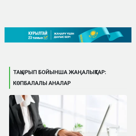
ТАҚЫРЫП БОЙЫНША ЖАҢАЛЫҚТАР:
КӨПБАЛАЛЫ АНАЛАР