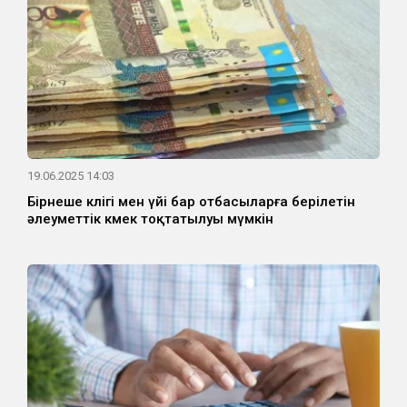
19.06.2025 14:03
Бірнеше көлігі мен үйі бар отбасыларға берілетін
әлеуметтік көмек тоқтатылуы мүмкін