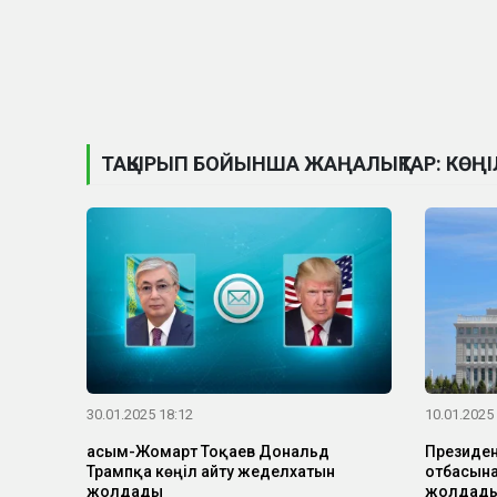
ТАҚЫРЫП БОЙЫНША ЖАҢАЛЫҚТАР: КӨҢІ
30.01.2025 18:12
10.01.2025
Қасым-Жомарт Тоқаев Дональд
Президен
Трампқа көңіл айту жеделхатын
отбасына
жолдады
жолдад