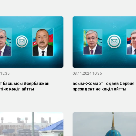
 15:35
03.11.2024 10:35
т басшысы Әзербайжан
Қасым-Жомарт Тоқаев Сербия
тіне көңіл айтты
президентіне көңіл айтты