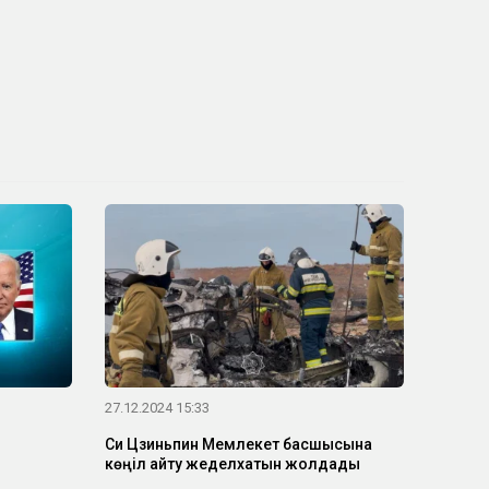
27.12.2024 15:33
Си Цзиньпин Мемлекет басшысына
көңіл айту жеделхатын жолдады