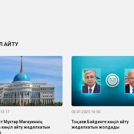
Л АЙТУ
 13:17
02.01.2025 16:50
т Мұхтар Мағауиннің
Тоқаев Байденге көңіл айту
 көңіл айту жеделхатын
жеделхатын жолдады
ы