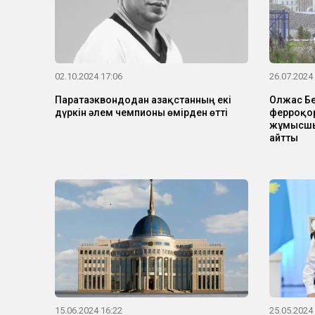
02.10.2024 17:06
26.07.2024
Паратаэквондодан Қазақстанның екі
Олжас Бе
дүркін әлем чемпионы өмірден өтті
ферроқо
жұмысшы
айтты
15.06.2024 16:22
25.05.2024