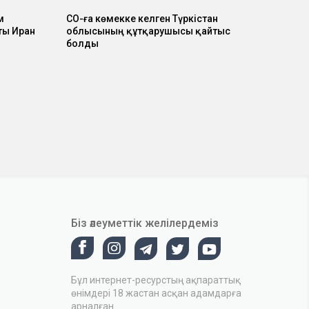
м
СҚО-ға көмекке келген Түркістан
ты Иран
облысының құтқарушысы қайтыс
болды
Біз әлеуметтік желілердеміз
Бұл интернет-ресурстың ақпараттық
өнімдері 18 жастан асқан адамдарға
арналған.