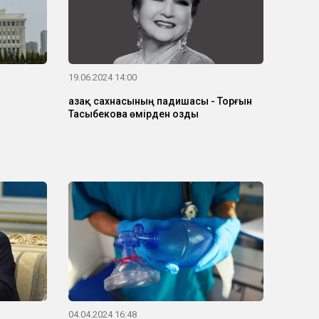
19.06.2024 14:00
Қазақ сахнасының падишасы - Торғын
Тасыбекова өмірден озды
04.04.2024 16:48