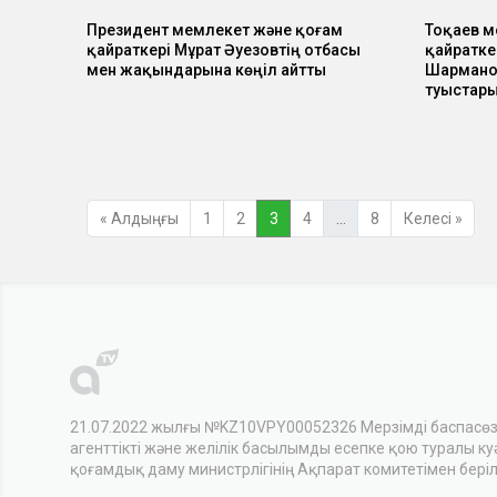
Президент мемлекет және қоғам
Тоқаев м
қайраткері Мұрат Әуезовтің отбасы
қайратке
мен жақындарына көңіл айтты
Шармано
туыстары
« Алдыңғы
1
2
3
4
…
8
Келесі »
21.07.2022 жылғы №KZ10VPY00052326 Мерзімді баспасө
агенттікті және желілік басылымды есепке қою туралы куәл
қоғамдық даму министрлігінің Ақпарат комитетімен беріл