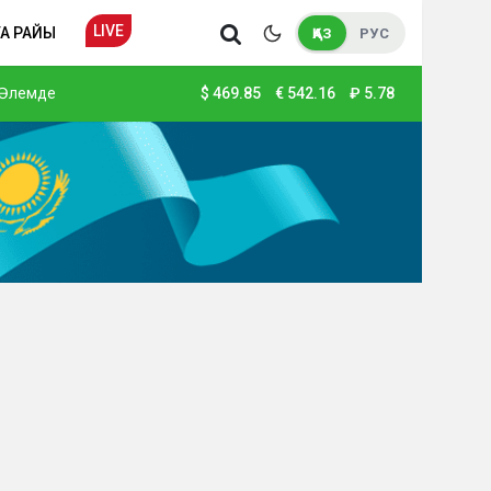
LIVE
А РАЙЫ
ҚАЗ
РУС
Әлемде
$
469.85
€
542.16
₽
5.78