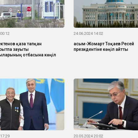
 00:12
24.06.2024 14:02
ктенов қаза тапқан
Қасым-Жомарт Тоқаев Ресей
рытпа зауыты
президентіне көңіл айтты
ларының отбасына көңіл
 17:29
20.05.2024 20:02