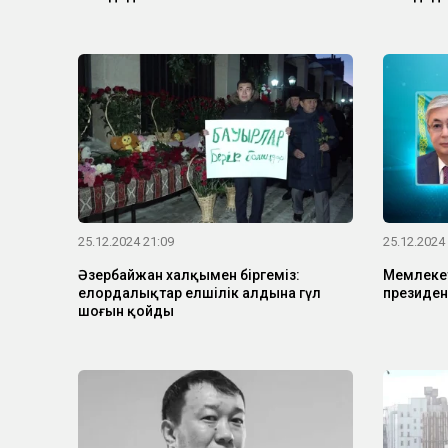
25.12.2024 21:09
25.12.2024
Әзербайжан халқымен біргеміз:
Мемлеке
елордалықтар елшілік алдына гүл
президен
шоғын қойды