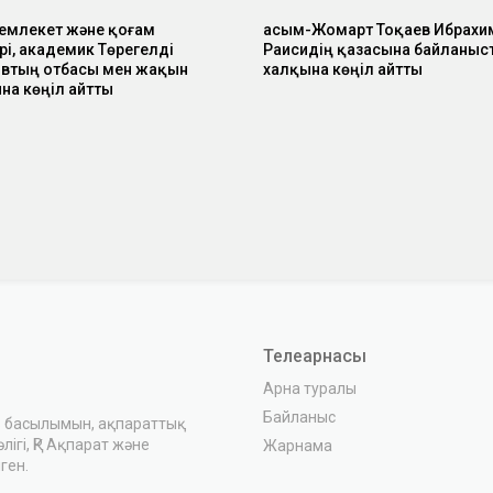
емлекет және қоғам
Қасым-Жомарт Тоқаев Ибрахи
рі, академик Төрегелді
Раисидің қазасына байланыс
втың отбасы мен жақын
халқына көңіл айтты
на көңіл айтты
Телеарнасы
Арна туралы
Байланыс
з басылымын, ақпараттық
ігі, ҚР Ақпарат және
Жарнама
ген.