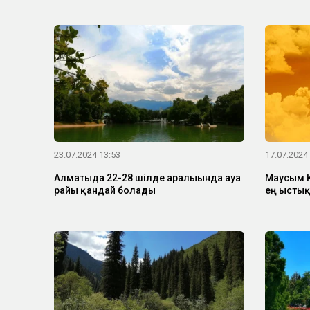
23.07.2024 13:53
17.07.2024
Алматыда 22-28 шілде аралығында ауа
Маусым Қ
райы қандай болады
ең ыстық