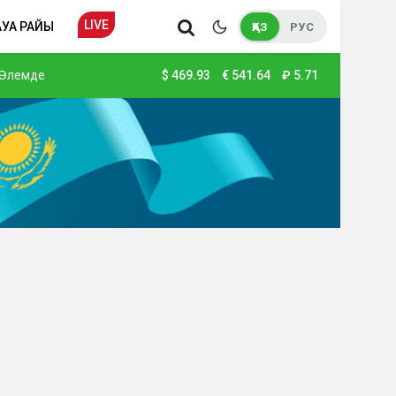
LIVE
АУА РАЙЫ
ҚАЗ
РУС
Әлемде
$
469.93
€
541.64
₽
5.71