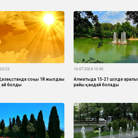
 20:23
16.07.2024 13:40
азақстанда соңғы 18 жылдағы
Алматыда 15-21 шілде аралығ
 ай болды
райы қандай болады