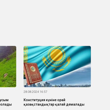
28.08.2024 16:57
аусым
Конституция күніне орай
 болады
қазақстандықтар қалай демалады