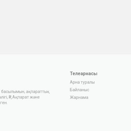
Телеарнасы
Арна туралы
Байланыс
з басылымын, ақпараттық
ігі, ҚР Ақпарат және
Жарнама
ген.