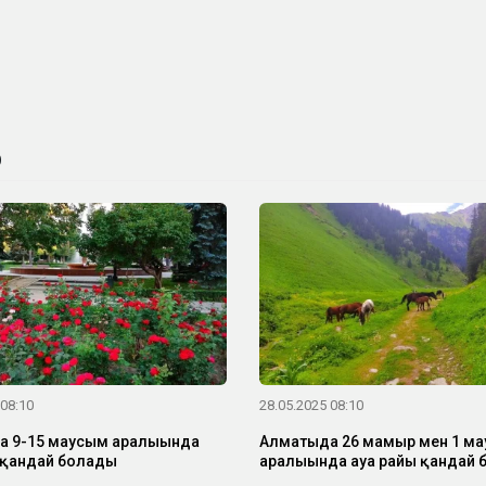
О
 08:10
28.05.2025 08:10
 9-15 маусым аралығында
Алматыда 26 мамыр мен 1 м
 қандай болады
аралығында ауа райы қандай