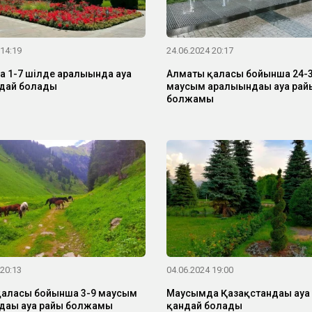
 14:19
24.06.2024 20:17
 1-7 шілде аралығында ауа
Алматы қаласы бойынша 24-
дай болады
маусым аралығындағы ауа рай
болжамы
 20:13
04.06.2024 19:00
аласы бойынша 3-9 маусым
Маусымда Қазақстандағы ауа
дағы ауа райы болжамы
қандай болады