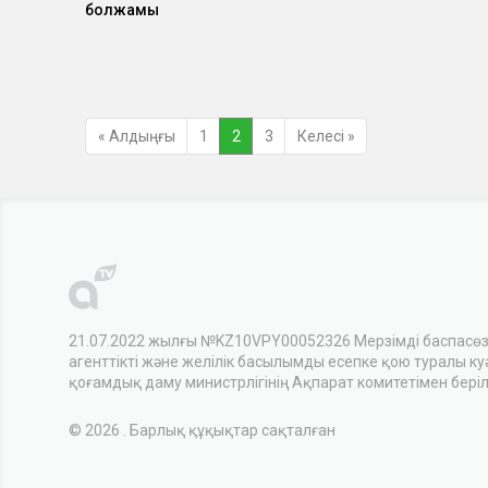
болжамы
« Алдыңғы
1
2
3
Келесі »
21.07.2022 жылғы №KZ10VPY00052326 Мерзімді баспасө
агенттікті және желілік басылымды есепке қою туралы куәл
қоғамдық даму министрлігінің Ақпарат комитетімен беріл
© 2026 . Барлық құқықтар сақталған