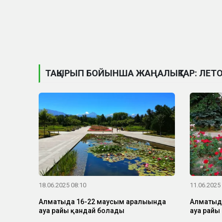
ТАҚЫРЫП БОЙЫНША ЖАҢАЛЫҚТАР: ЛЕТ
18.06.2025 08:10
11.06.2025
Алматыда 16-22 маусым аралығында
Алматыда
ауа райы қандай болады
ауа райы