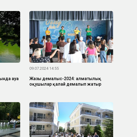
09.07.2024 14:55
ында ауа
Жазғы демалыс-2024: алматылық
оқушылар қалай демалып жатыр