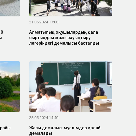
21.06.2024 17:08
30
Алматылық оқушылардың қала
ы
сыртындағы жазғы сауықтыру
лагеріндегі демалысы басталды
28.05.2024 14:40
 райы
Жазғы демалыс: мұғалімдер қалай
демалады