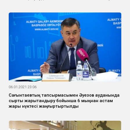
06.01.2021 23:06
Сағынтаевтың тапсырмасымен Әуезов ауданында
сыртқы жарықтандыру бойынша 6 мыңнан астам
жарық нүктесі жаңғыртыртылды