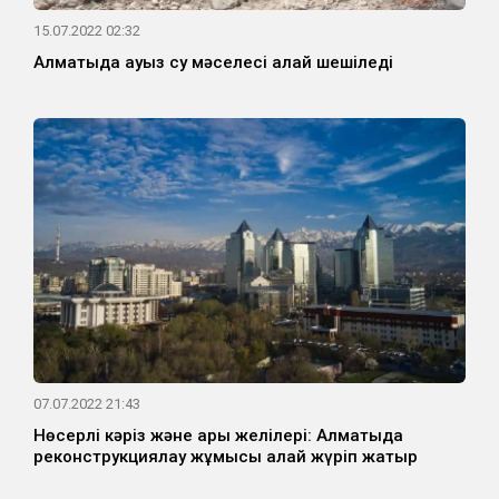
15.07.2022 02:32
Алматыда ауыз су мәселесі қалай шешіледі
07.07.2022 21:43
Нөсерлі кәріз және арық желілері: Алматыда
реконструкциялау жұмысы қалай жүріп жатыр