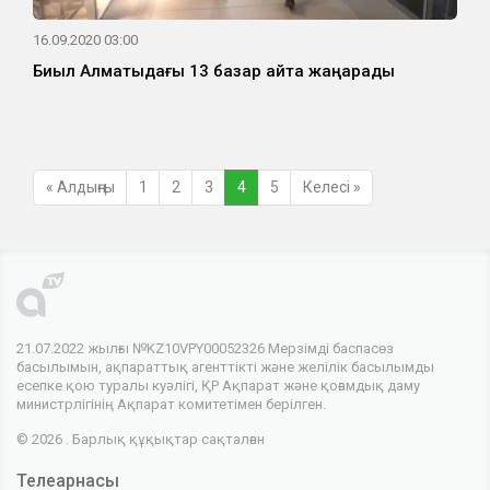
16.09.2020 03:00
Биыл Алматыдағы 13 базар қайта жаңарады
« Алдыңғы
1
2
3
4
5
Келесі »
21.07.2022 жылғы №KZ10VPY00052326 Мерзімді баспасөз
басылымын, ақпараттық агенттікті және желілік басылымды
есепке қою туралы куәлігі, ҚР Ақпарат және қоғамдық даму
министрлігінің Ақпарат комитетімен берілген.
© 2026 . Барлық құқықтар сақталған
Телеарнасы