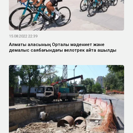
15.08.2022 22:39
Алматы қаласының Орталық мәдениет және
демалыс саябағындағы велотрек қайта ашылды