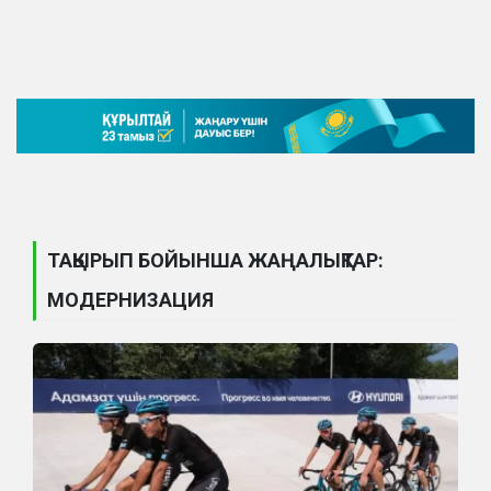
ТАҚЫРЫП БОЙЫНША ЖАҢАЛЫҚТАР:
МОДЕРНИЗАЦИЯ