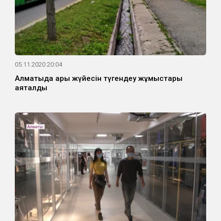
05.11.2020 20:04
Алматыда арық жүйесін түгендеу жұмыстары
аяқталды