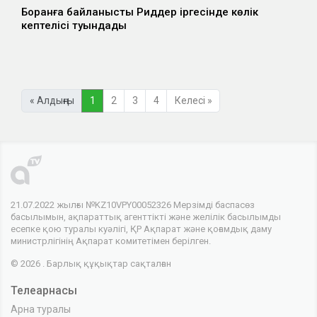
Боранға байланысты Риддер іргесінде көлік
кептелісі туындады
« Алдыңғы
1
2
3
4
Келесі »
21.07.2022 жылғы №KZ10VPY00052326 Мерзімді баспасөз
басылымын, ақпараттық агенттікті және желілік басылымды
есепке қою туралы куәлігі, ҚР Ақпарат және қоғамдық даму
министрлігінің Ақпарат комитетімен берілген.
© 2026 . Барлық құқықтар сақталған
Телеарнасы
Арна туралы