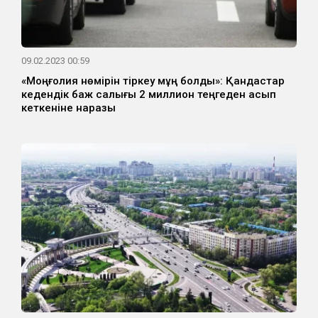
09.02.2023 00:59
«Моңғолия нөмірін тіркеу мұң болды»: Қандастар
кедендік баж салығы 2 миллион теңгеден асып
кеткеніне наразы