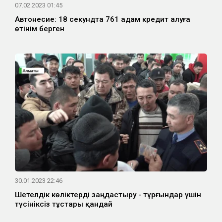
07.02.2023 01:45
Автонесие: 18 секундта 761 адам кредит алуға
өтінім берген
30.01.2023 22:46
Шетелдік көліктерді заңдастыру - тұрғындар үшін
түсініксіз тұстары қандай