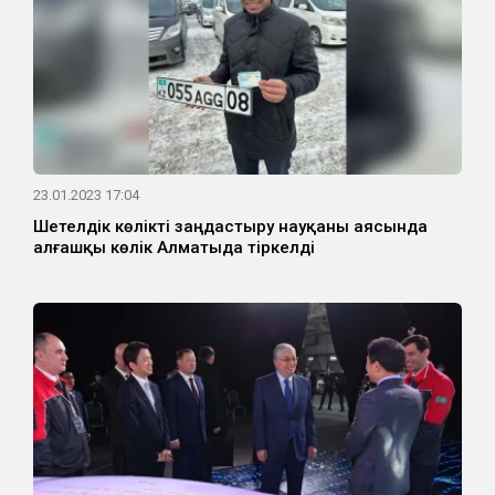
23.01.2023 17:04
Шетелдік көлікті заңдастыру науқаны аясында
алғашқы көлік Алматыда тіркелді