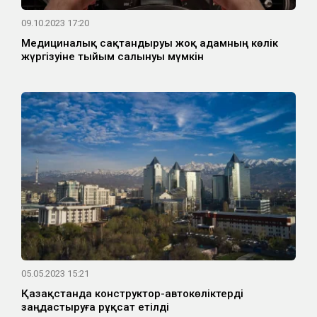
09.10.2023 17:20
Медициналық сақтандыруы жоқ адамның көлік
жүргізуіне тыйым салынуы мүмкін
05.05.2023 15:21
Қазақстанда конструктор-автокөліктерді
заңдастыруға рұқсат етілді