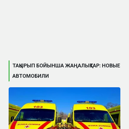
ТАҚЫРЫП БОЙЫНША ЖАҢАЛЫҚТАР: НОВЫЕ
АВТОМОБИЛИ