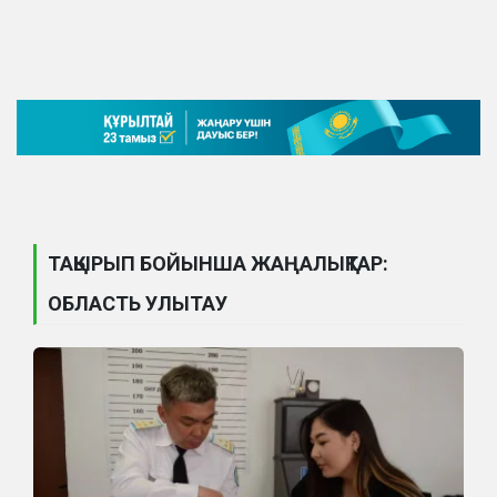
ТАҚЫРЫП БОЙЫНША ЖАҢАЛЫҚТАР:
ОБЛАСТЬ УЛЫТАУ