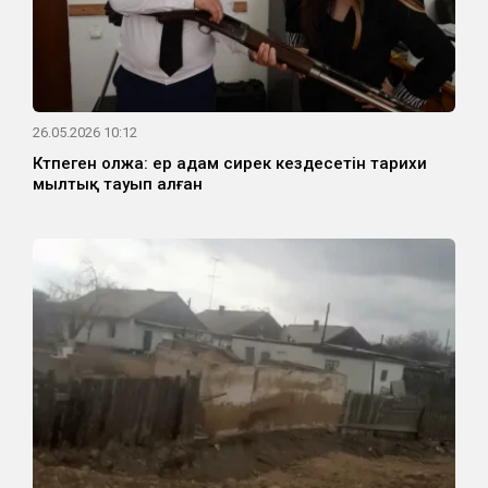
26.05.2026 10:12
Күтпеген олжа: ер адам сирек кездесетін тарихи
мылтық тауып алған