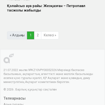
Қолайсыз ауа райы: Жезқазған – Петропавл
тасжолы жабылды
« Алдыңғы
1
2
Келесі »
21.07.2022 жылғы №KZ10VPY00052326 Мерзімді баспасөз
басылымын, ақпараттық агенттікті және желілік басылымды
есепке қою туралы куәлігі, ҚР Ақпарат және қоғамдық даму
министрлігінің Ақпарат комитетімен берілген.
© 2026 . Барлық құқықтар сақталған
Телеарнасы
Арна туралы