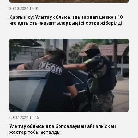
30.10.2024 14:01
Қарғын су: Ұлытау облысында зардап шеккен 10
үйге қатысты жауаптылардың ісі сотқа жіберілді
09.07.2024 14:45
Ұлытау облысында бопсалаумен айналысқан
жастар тобы ұсталды