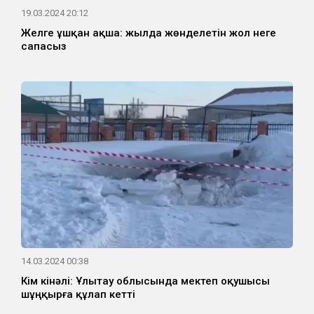
19.03.2024 20:12
Желге ұшқан ақша: жылда жөнделетін жол неге
сапасыз
14.03.2024 00:38
Кім кінәлі: Ұлытау облысында мектеп оқушысы
шұңқырға құлап кетті