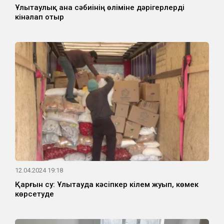
Ұлытаулық ана сәбиінің өліміне дәрігерлерді
кінәлап отыр
12.04.2024 19:18
Қарғын су: Ұлытауда кәсіпкер кілем жуып, көмек
көрсетуде