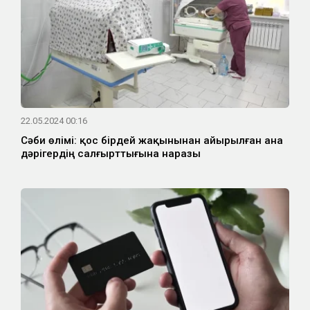
22.05.2024 00:16
Сәби өлімі: қос бірдей жақынынан айырылған ана
дәрігердің салғырттығына наразы