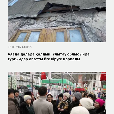
16.01.2024 00:29
Аязда далада қалдық: Ұлытау облысында
тұрғындар апатты үйге кіруге қорқады