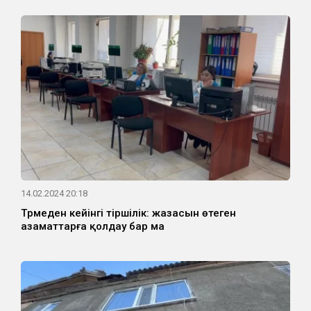
14.02.2024 20:18
Түрмеден кейінгі тіршілік: жазасын өтеген
азаматтарға қолдау бар ма