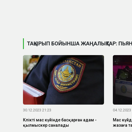
ТАҚЫРЫП БОЙЫНША ЖАҢАЛЫҚТАР: ПЬЯ
30.12.2023 21:23
04.12.2023
Көлікті мас күйінде басқарған адам -
Мас күйд
қылмыскер саналады
жазаға т