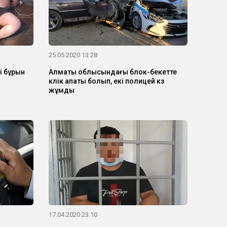
25.05.2020 13:28
і бұрын
Алматы облысындағы блок-бекетте
көлік апаты болып, екі полицей көз
жұмды
17.04.2020 23:10