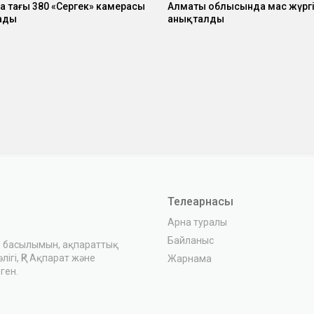
 тағы 380 «Сергек» камерасы
Алматы облысында мас жүргі
ады
анықталды
Телеарнасы
Арна туралы
Байланыс
з басылымын, ақпараттық
ігі, ҚР Ақпарат және
Жарнама
ген.