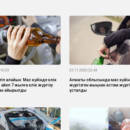
 16:33
23.11.2020 22:43
іп алайын: Мас күйінде көлік
Алматы облысында мас күйінд
 әйел 7 жылға көлік жүргізу
жүргізген мыңнан астам жүрг
ан айырылды
ұсталды