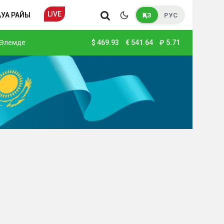
LIVE
АУА РАЙЫ
ҚАЗ
РУС
Әлемде
$
469.93
€
541.64
₽
5.71