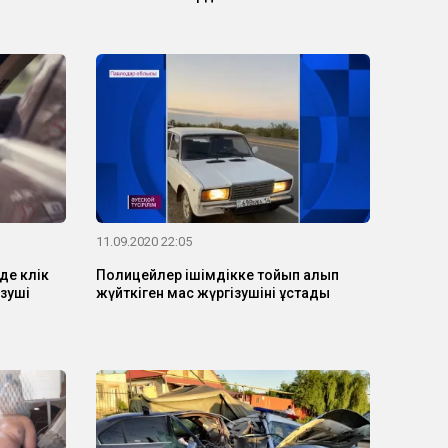
11.09.2020 22:05
е көлік
Полицейлер ішімдікке тойып алып
ізуші
жүйткіген мас жүргізушіні ұстады