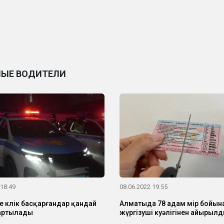
НЫЕ ВОДИТЕЛИ
 18:49
08.06.2022 19:55
е көлік басқарғандар қандай
Алматыда 78 адам өмір бойын
артылады
жүргізуші куәлігінен айырыл