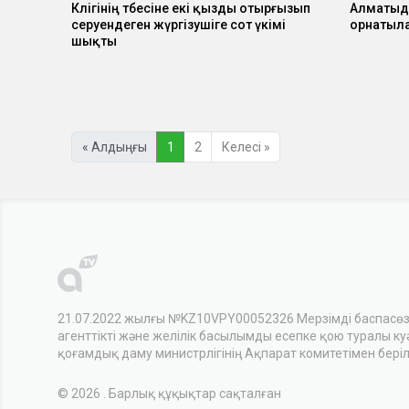
Көлігінің төбесіне екі қызды отырғызып
Алматыда
cеруендеген жүргізушіге сот үкімі
орнатыл
шықты
« Алдыңғы
1
2
Келесі »
21.07.2022 жылғы №KZ10VPY00052326 Мерзімді баспасө
агенттікті және желілік басылымды есепке қою туралы куәл
қоғамдық даму министрлігінің Ақпарат комитетімен беріл
© 2026 . Барлық құқықтар сақталған