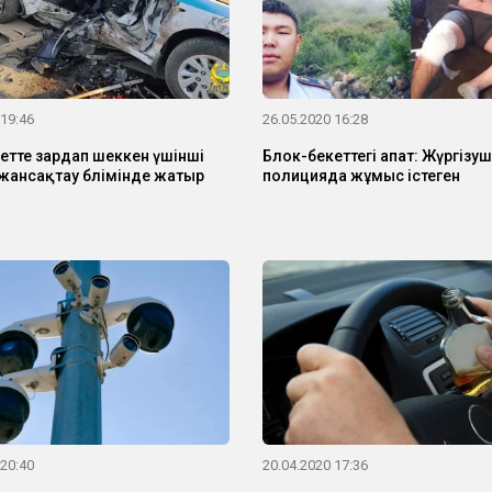
 19:46
26.05.2020 16:28
етте зардап шеккен үшінші
Блок-бекеттегі апат: Жүргізуш
жансақтау бөлімінде жатыр
полицияда жұмыс істеген
 20:40
20.04.2020 17:36