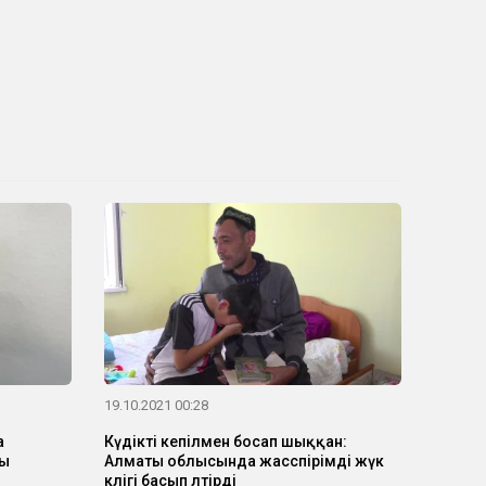
19.10.2021 00:28
а
Күдікті кепілмен босап шыққан:
ды
Алматы облысында жасөспірімді жүк
көлігі басып өлтірді