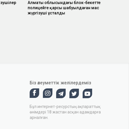
зушілер
Алматы облысындағы блок-бекетте
полицейге қарсы шабуылдаған мас
жүргізуші ұсталды
Біз әлеуметтік желілердеміз
Бұл интернет-ресурстың ақпараттық
өнімдері 18 жастан асқан адамдарға
арналған.