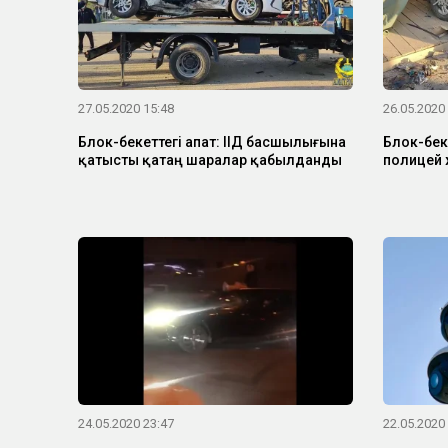
27.05.2020 15:48
26.05.2020
Блок-бекеттегі апат: ІІД басшылығына
Блок-бек
қатысты қатаң шаралар қабылданды
полицей 
24.05.2020 23:47
22.05.2020