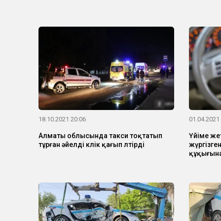
18.10.2021 20:06
01.04.2021
Алматы облысында такси тоқтатып
Үйіме жет
тұрған әйелді көлік қағып өлтірді
жүргізген
құқығын