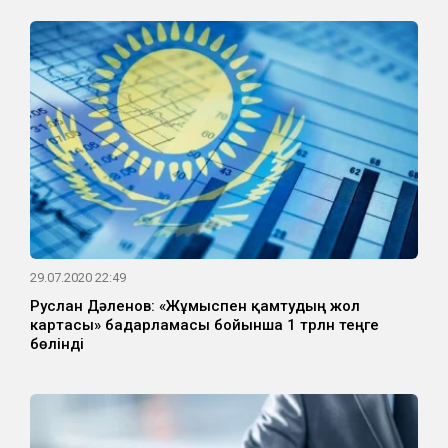
29.07.2020 22:49
Руслан Дәленов: «Жұмыспен қамтудың жол
картасы» бағдарламасы бойынша 1 трлн теңге
бөлінді