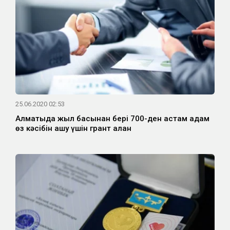
25.06.2020 02:53
Алматыда жыл басынан бері 700-ден астам адам
өз кәсібін ашу үшін грант алған