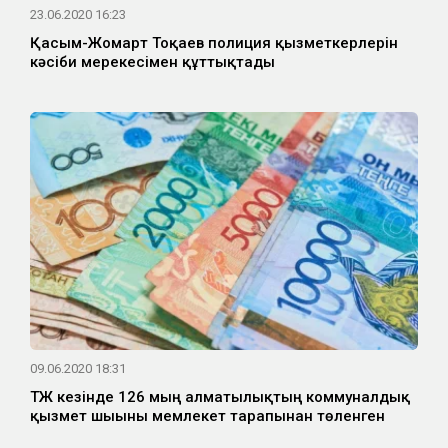
23.06.2020 16:23
Қасым-Жомарт Тоқаев полиция қызметкерлерін
кәсіби мерекесімен құттықтады
09.06.2020 18:31
ТЖ кезінде 126 мың алматылықтың коммуналдық
қызмет шығыны мемлекет тарапынан төленген