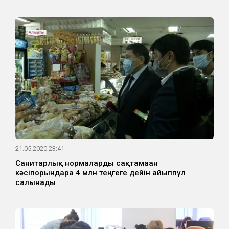
21.05.2020 23:41
Санитарлық нормаларды сақтамаған
кәсіпорындарға 4 млн теңгеге дейін айыппұл
салынады