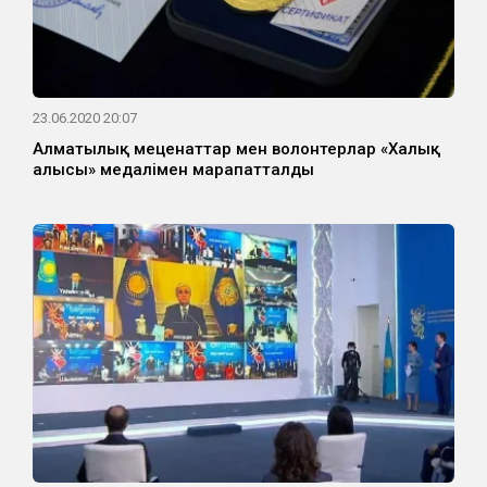
23.06.2020 20:07
Алматылық меценаттар мен волонтерлар «Халық
алғысы» медалімен марапатталды