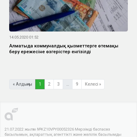
14.05.2020 01:52
Алматыда коммуналдық қызметтерге өтемақы
беру ережесіне өзгерістер енгізілді
« Алдыңғы
1
2
3
…
9
Келесі »
21.07.2022 жылғы №KZ10VPY00052326 Мерзімді баспасөз
басылымын, ақпараттық агенттікті және желілік басылымды