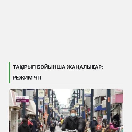
ТАҚЫРЫП БОЙЫНША ЖАҢАЛЫҚТАР:
РЕЖИМ ЧП