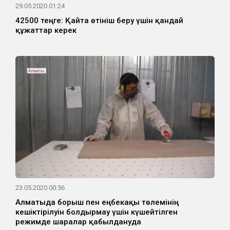
29.05.2020 01:24
42500 теңге: Қайта өтініш беру үшін қандай
құжаттар керек
23.05.2020 00:56
Алматыда борыш пен еңбекақы төлемінің
кешіктірілуін болдырмау үшін күшейтілген
режимде шаралар қабылдануда