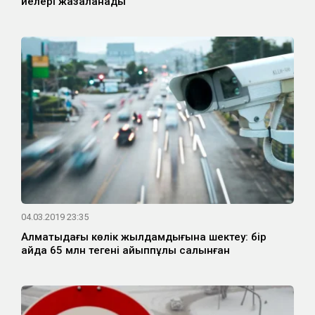
иелері жазаланады
04.03.2019 23:35
Алматыдағы көлік жылдамдығына шектеу: бір
айда 65 млн теңгенің айыппұлы салынған