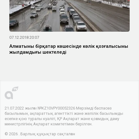
07.12.2018 20:07
Алматының бірқатар көшесінде көлік қозғалысының
жылдамдығы шектеледі
21.07.2022 жылғы №KZ10VPY00052326 Мерзімді баспасөз
басылымын, ақпараттық агенттікті және желілік басылымды
есепке қою туралы куәлігі, ҚР Ақпарат және қоғамдық даму
министрлігінің Ақпарат комитетімен берілген.
© 2026 . Барлық құқықтар сақталған