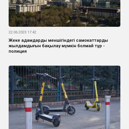
22.06.2023 17:42
Жеке адамдардың меншігіндегі самокаттардың
жылдамдығын бақылау мүмкін болмай тұр -
полиция