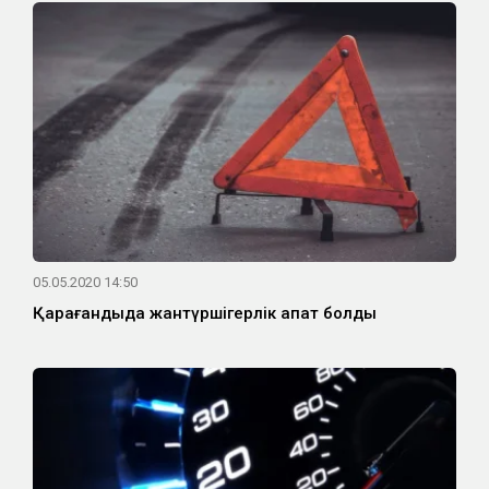
05.05.2020 14:50
Қарағандыда жантүршігерлік апат болды