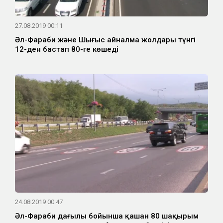
27.08.2019 00:11
Әл-Фараби және Шығыс айналма жолдары түнгі
12-ден бастап 80-ге көшеді
24.08.2019 00:47
Әл-Фараби даңғылы бойынша қашан 80 шақырым