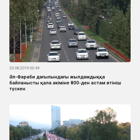
20.08.2019 00:49
Әл-Фараби даңғылындағы жылдамдыққа
байланысты қала әкіміне 800-ден астам өтініш
түскен