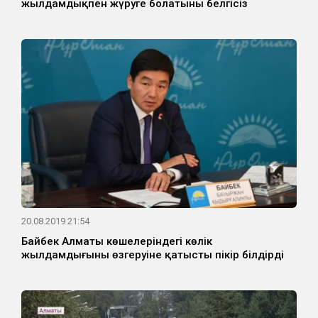
жылдамдықпен жүруге болатыны белгісіз
20.08.2019 21:54
Байбек Алматы көшелеріндегі көлік
жылдамдығының өзгеруіне қатысты пікір білдірді