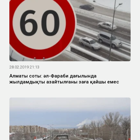
28.02.2019 21:13
Алматы соты: әл-Фараби даңғылында
жылдамдықтың азайтылғаны заңға қайшы емес