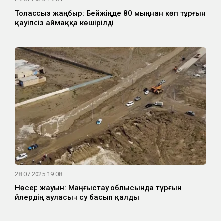
Толассыз жаңбыр: Бейжіңде 80 мыңнан көп тұрғын
қауіпсіз аймаққа көшірілді
28.07.2025 19:08
Нөсер жауын: Маңғыстау облысында тұрғын
үйлердің ауласын су басып қалды