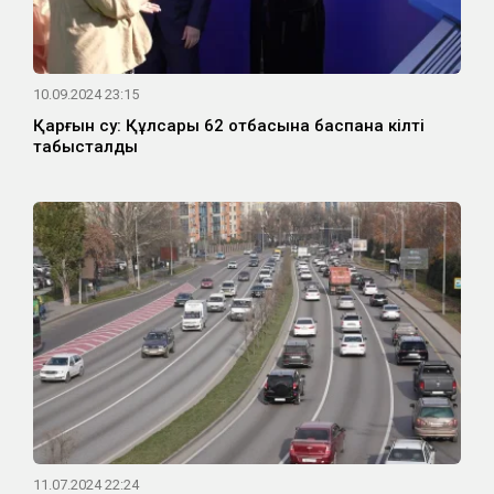
10.09.2024 23:15
Қарғын су: Құлсары 62 отбасына баспана кілті
табысталды
11.07.2024 22:24