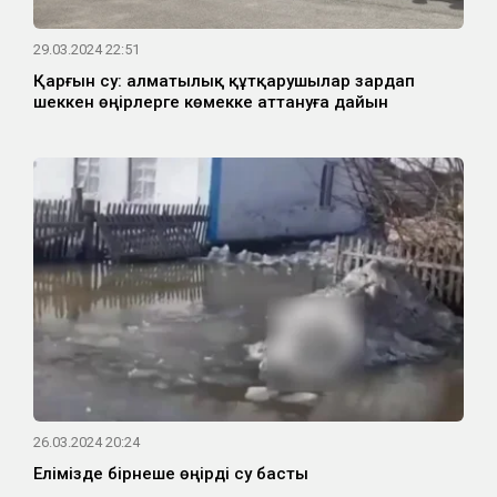
29.03.2024 22:51
Қарғын су: алматылық құтқарушылар зардап
шеккен өңірлерге көмекке аттануға дайын
26.03.2024 20:24
Елімізде бірнеше өңірді су басты