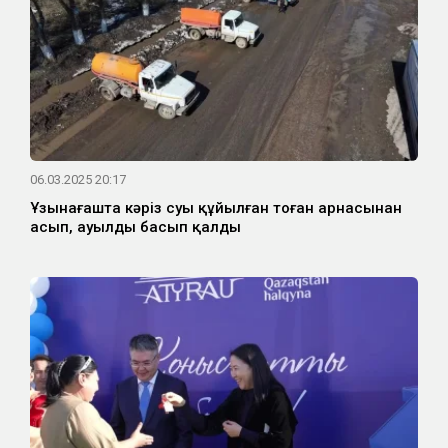
06.03.2025 20:17
Ұзынағашта кәріз суы құйылған тоған арнасынан
асып, ауылды басып қалды