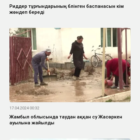
Риддер тұрғындарының бүлінген баспанасын кім
жөндеп береді
17.04.2024 00:32
Жамбыл облысында таудан аққан су Жасөркен
ауылына жайылды