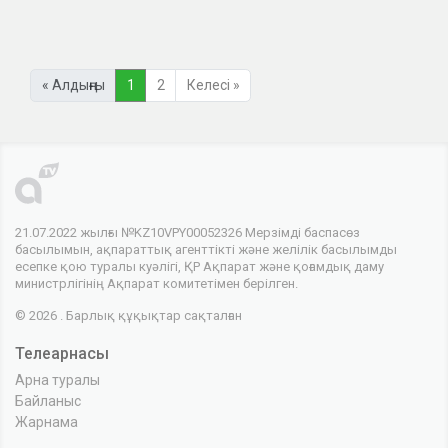
« Алдыңғы
1
2
Келесі »
21.07.2022 жылғы №KZ10VPY00052326 Мерзімді баспасөз
басылымын, ақпараттық агенттікті және желілік басылымды
есепке қою туралы куәлігі, ҚР Ақпарат және қоғамдық даму
министрлігінің Ақпарат комитетімен берілген.
© 2026 . Барлық құқықтар сақталған
Телеарнасы
Арна туралы
Байланыс
Жарнама