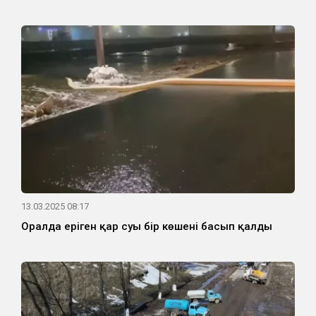
13.03.2025 08:17
Оралда еріген қар суы бір көшені басып қалды