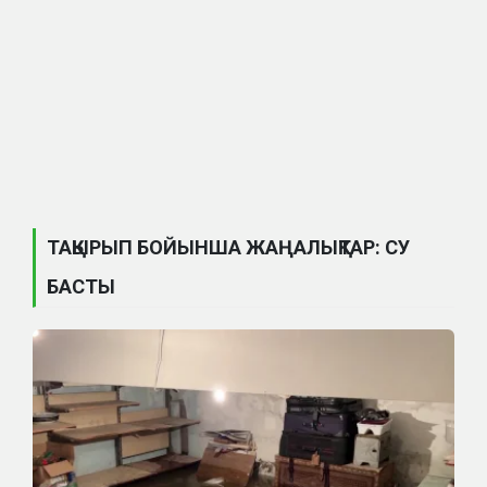
ТАҚЫРЫП БОЙЫНША ЖАҢАЛЫҚТАР: СУ
БАСТЫ