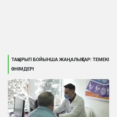
ТАҚЫРЫП БОЙЫНША ЖАҢАЛЫҚТАР: ТЕМЕКІ
ӨНІМДЕРІ