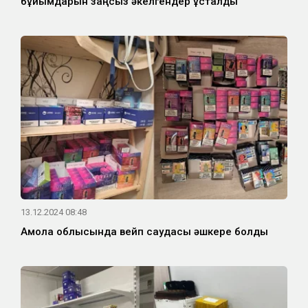
бұйымдарын заңсыз әкелгендер ұсталды
13.12.2024 08:48
Ақмола облысында вейп саудасы әшкере болды