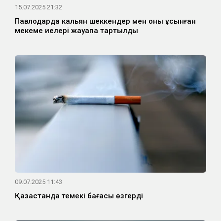
15.07.2025 21:32
Павлодарда кальян шеккендер мен оны ұсынған
мекеме иелері жауапқа тартылды
09.07.2025 11:43
Қазақстанда темекі бағасы өзгерді