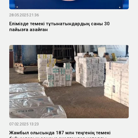
28.05.2025 21:36
Елімізде темекі тұтынатындардың саны 30
пайызға азайған
07.02.2025 13:23
Жамбыл олысында 187 млн теңгенің темекі