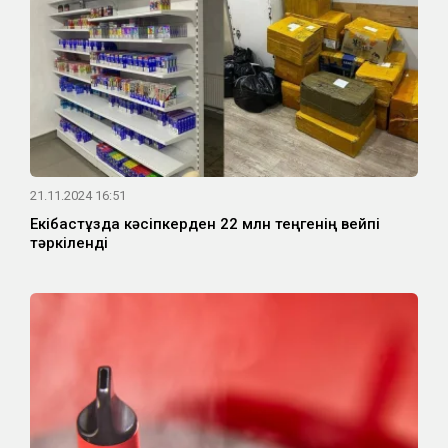
21.11.2024 16:51
Екібастұзда кәсіпкерден 22 млн теңгенің вейпі
тәркіленді