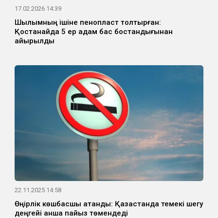
17.02.2026 14:39
Шылымның ішіне пенопласт толтырған:
Қостанайда 5 ер адам бас бостандығынан
айырылды
22.11.2025 14:58
Өңірлік көшбасшы атанды: Қазақстанда темекі шегу
деңгейі қанша пайыз төмендеді