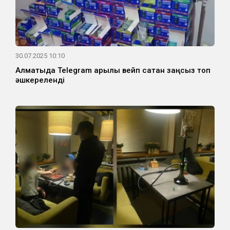
30.07.2025 10:10
Алматыда Telegram арқылы вейп сатқан заңсыз топ
әшкереленді