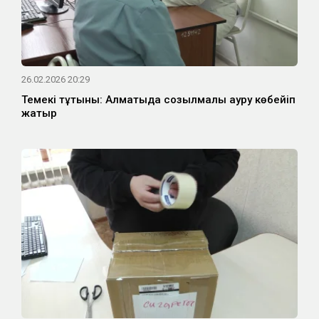
26.02.2026 20:29
Темекі тұтқыны: Алматыда созылмалы ауру көбейіп
жатыр