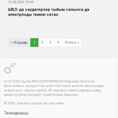
12.09.2024 19:49
ШҚО-да саудагерлер тыйым салынса да
электронды темекі сатқан
« Алдыңғы
1
2
3
4
Келесі »
21.07.2022 жылғы №KZ10VPY00052326 Мерзімді баспасөз
басылымын, ақпараттық агенттікті және желілік басылымды
есепке қою туралы куәлігі, ҚР Ақпарат және қоғамдық даму
министрлігінің Ақпарат комитетімен берілген.
© 2026 . Барлық құқықтар сақталған
Телеарнасы