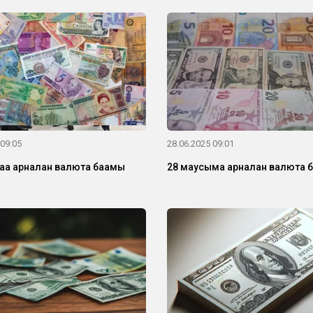
 09:05
28.06.2025 09:01
ға арналған валюта бағамы
28 маусымға арналған валюта 