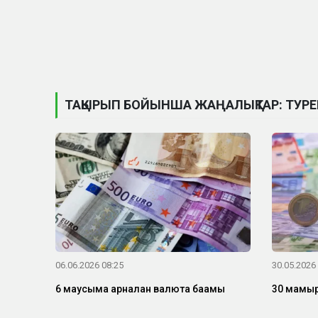
ТАҚЫРЫП БОЙЫНША ЖАҢАЛЫҚТАР: ТУРЕ
06.06.2026 08:25
30.05.2026
6 маусымға арналған валюта бағамы
30 мамырғ