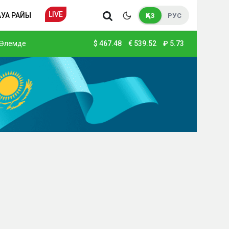
LIVE
АУА РАЙЫ
ҚАЗ
РУС
Әлемде
$
467.48
€
539.52
₽
5.73