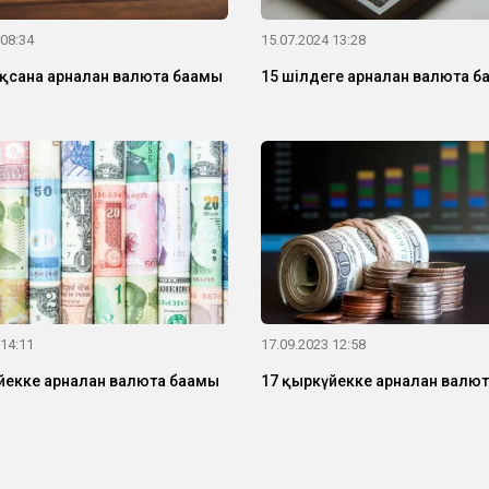
 08:34
15.07.2024 13:28
санға арналған валюта бағамы
15 шілдеге арналған валюта б
 14:11
17.09.2023 12:58
йекке арналған валюта бағамы
17 қыркүйекке арналған валют