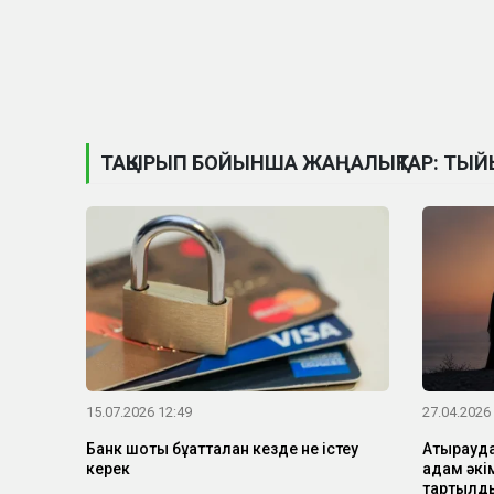
ТАҚЫРЫП БОЙЫНША ЖАҢАЛЫҚТАР: ТЫЙ
15.07.2026 12:49
27.04.2026
Банк шоты бұғатталған кезде не істеу
Атырауда
керек
адам әкі
тартылд