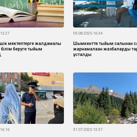
 13:27
05.08.2025 16:34
шік мектептерге жалдамалы
Шымкентте тыйым салынған с
 білім беруге тыйым
жарнамалаған жазбаларды т
қ
ұсталды
 16:16
31.07.2025 13:37