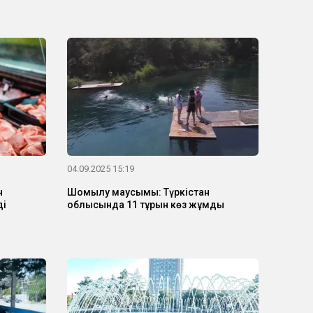
04.09.2025 15:19
н
Шомылу маусымы: Түркістан
ді
облысында 11 тұрғын көз жұмды