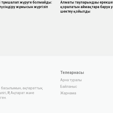
ті тұмшалап жүруге болмайды:
Алматы тауларындағы ерекше
түсіндіру жұмысын жүргізіп
қорғалатын аймақтарға баруға
шектеу қойылды
Телеарнасы
Арна туралы
Байланыс
з басылымын, ақпараттық
ігі, ҚР Ақпарат және
Жарнама
ген.