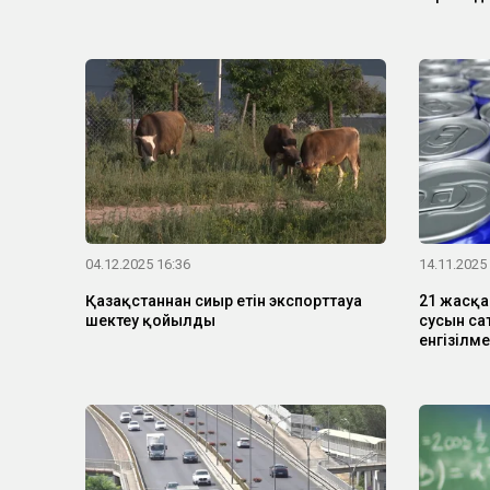
04.12.2025 16:36
14.11.2025
Қазақстаннан сиыр етін экспорттауға
21 жасқа
шектеу қойылды
сусын са
енгізілм