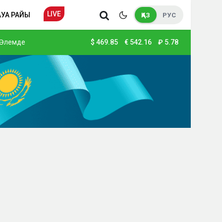
LIVE
АУА РАЙЫ
ҚАЗ
РУС
Әлемде
$
469.85
€
542.16
₽
5.78