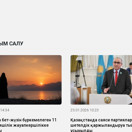
ЫМ САЛУ
 14:34
25.01.2026 10:23
 бет-жүзін бүркемелеген 11
Қазақстанда саяси партияла
мшілік жауапкершілікке
шетелдік қаржыландыруға ты
ы
ұсынылды