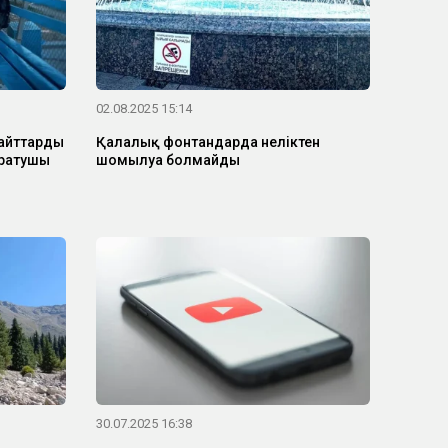
02.08.2025 15:14
айттарды
Қалалық фонтандарда неліктен
аратушы
шомылуға болмайды
30.07.2025 16:38