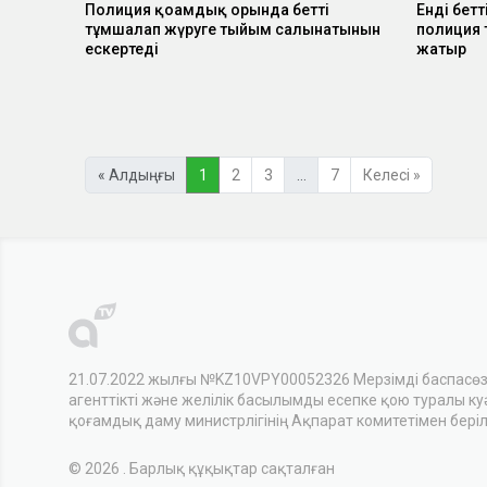
Полиция қоғамдық орында бетті
Енді бет
тұмшалап жүруге тыйым салынатынын
полиция 
ескертеді
жатыр
« Алдыңғы
1
2
3
…
7
Келесі »
21.07.2022 жылғы №KZ10VPY00052326 Мерзімді баспасө
агенттікті және желілік басылымды есепке қою туралы куәл
қоғамдық даму министрлігінің Ақпарат комитетімен беріл
© 2026 . Барлық құқықтар сақталған