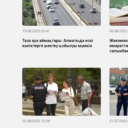
19.08.2025 20:41
06.08.2025
Таза ауа аймақтары: Алматыда ескі
Жекемен
көліктерге шектеу қойылуы мүмкін
ғимаратта
салынба
02.08.2025 12:38
31.07.2025