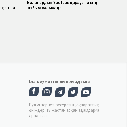
Балалардың YouTube қарауына енді
 уақытша
тыйым салынады
Біз әлеуметтік желілердеміз
Бұл интернет-ресурстың ақпараттық
өнімдері 18 жастан асқан адамдарға
арналған.