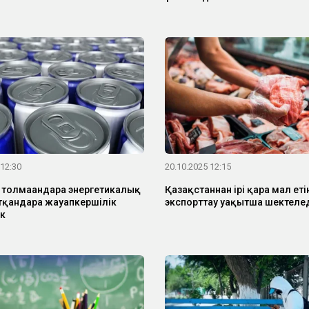
 12:30
20.10.2025 12:15
 толмағандарға энергетикалық
Қазақстаннан ірі қара мал еті
тқандарға жауапкершілік
экспорттау уақытша шектеле
ек