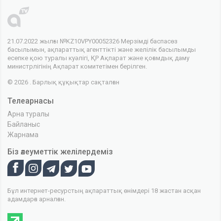
21.07.2022 жылғы №KZ10VPY00052326 Мерзімді баспасөз
басылымын, ақпараттық агенттікті және желілік басылымды
есепке қою туралы куәлігі, ҚР Ақпарат және қоғамдық даму
министрлігінің Ақпарат комитетімен берілген.
© 2026 . Барлық құқықтар сақталған
Телеарнасы
Арна туралы
Байланыс
Жарнама
Біз әлеуметтік желілердеміз
Бұл интернет-ресурстың ақпараттық өнімдері 18 жастан асқан
адамдарға арналған.