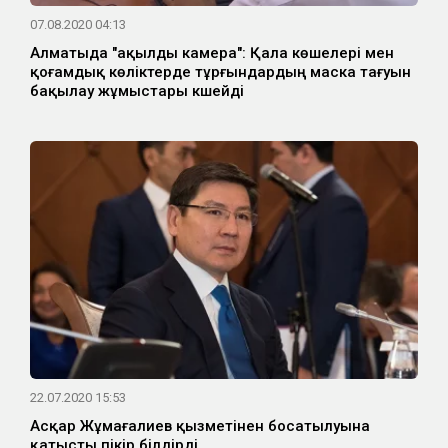
07.08.2020 04:13
Алматыда "ақылды камера": Қала көшелері мен
қоғамдық көліктерде тұрғындардың маска тағуын
бақылау жұмыстары күшейді
22.07.2020 15:53
Асқар Жұмағалиев қызметінен босатылуына
қатысты пікір білдірді