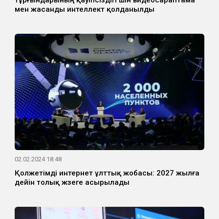
тұрғындарының қауіпсіздігі үшін видеосараптама
мен жасанды интеллект қолданылды
02.02.2024 18:48
Қолжетімді интернет ұлттық жобасы: 2027 жылға
дейін толық жүзеге асырылады