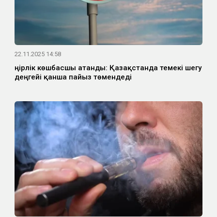
22.11.2025 14:58
Өңірлік көшбасшы атанды: Қазақстанда темекі шегу
деңгейі қанша пайыз төмендеді