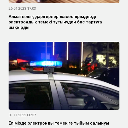
26.01.2023 17:03
Алматылық дәрігерлер жасөспірімдерді
электрондық темекі тұтынудан бас тартуға
шақырды
01.11.2022 00:57
Елімізде электронды темекіге тыйым салынуы