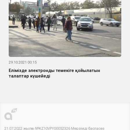
29.10.2021 00:15
Елімізде электронды темекіге қойылатын
талаптар күшейеді
21.07.2022 жылғы №KZ10VPY00052326 Мерзімді баспасөз