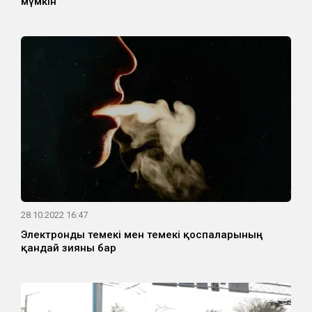
мүмкін
28.10.2022 16:47
Электронды темекі мен темекі қоспаларының
қандай зияны бар