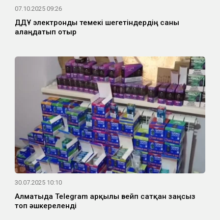
07.10.2025 09:26
ДДҰ электронды темекі шегетіндердің саны
алаңдатып отыр
30.07.2025 10:10
Алматыда Telegram арқылы вейп сатқан заңсыз
топ әшкереленді