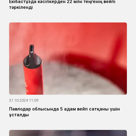
Екібастұзда кәсіпкерден 22 млн теңгенің вейпі
тәркіленді
31.10.2024 11:09
Павлодар облысында 5 адам вейп сатқаны үшін
ұсталды