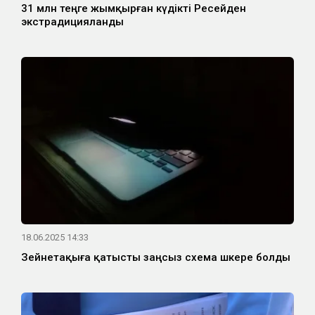
31 млн теңге жымқырған күдікті Ресейден
экстрадицияланды
18.06.2025 14:33
Зейнетақыға қатысты заңсыз схема әшкере болды