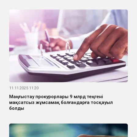
11.11.2025 11:20
Маңғыстау прокурорлары 9 млрд теңгені
мақсатсыз жұмсамақ болғандарға тосқауыл
болды