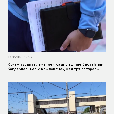
14.06.2025 12:37
Қоғам тұрақтылығы мен қауіпсіздігіне бастайтын
бағдарлар: Берік Асылов "Заң мен тәртіп" туралы