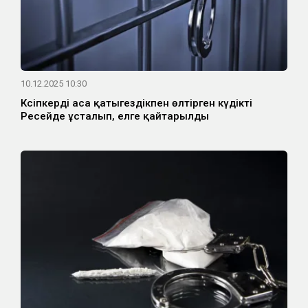
10.12.2025 10:30
Кәсіпкерді аса қатыгездікпен өлтірген күдікті
Ресейде ұсталып, елге қайтарылды