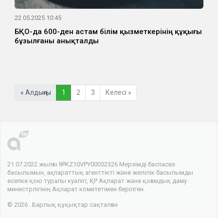
22.05.2025 10:45
БҚО-да 600-ден астам білім қызметкерінің құқығы
бұзылғаны анықталды
« Алдыңғы
1
2
3
Келесі »
21.07.2022 жылғы №KZ10VPY00052326 Мерзімді баспасөз
басылымын, ақпараттық агенттікті және желілік басылымды
есепке қою туралы куәлігі, ҚР Ақпарат және қоғамдық даму
министрлігінің Ақпарат комитетімен берілген.
© 2026 . Барлық құқықтар сақталған