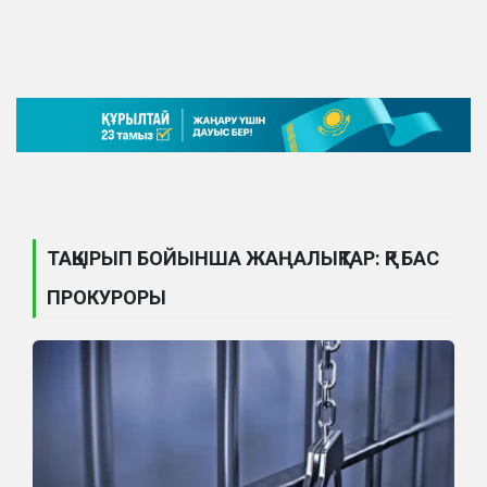
ТАҚЫРЫП БОЙЫНША ЖАҢАЛЫҚТАР: ҚР БАС
ПРОКУРОРЫ