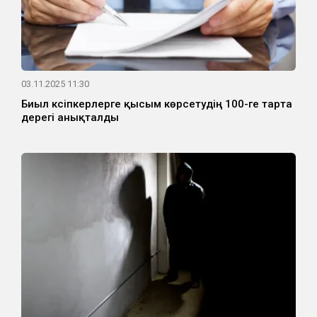
03.11.2025 11:30
Биыл кәсіпкерлерге қысым көрсетудің 100-ге тарта
дерегі анықталды