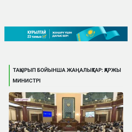
ТАҚЫРЫП БОЙЫНША ЖАҢАЛЫҚТАР: ҚАРЖЫ
МИНИСТРІ