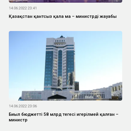
14.06.2022 23:41
Қазақстан қантсыз қала ма – министрдің жауабы
14.06.2022 23:06
Биыл бюджеттің 58 млрд теңгесі игерілмей қалған –
министр