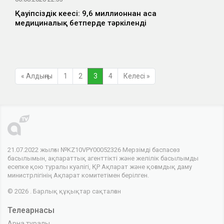
Қауіпсіздік кеңесі: 9,6 миллионнан аса
медициналық бетперде тәркіленді
« Алдыңғы
1
2
3
4
Келесі »
21.07.2022 жылғы №KZ10VPY00052326 Мерзімді баспасөз
басылымын, ақпараттық агенттікті және желілік басылымды
есепке қою туралы куәлігі, ҚР Ақпарат және қоғамдық даму
министрлігінің Ақпарат комитетімен берілген.
© 2026 . Барлық құқықтар сақталған
Телеарнасы
Арна туралы