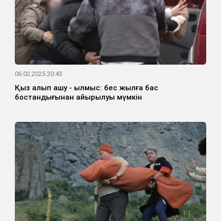
06.02.2025 20:43
Қыз алып қашу - қылмыс: бес жылға бас
бостандығынан айырылуы мүмкін