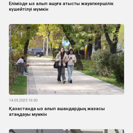
Елімізде қыз алып қашуға қатысты жауапкершілік
күшейтілуі мүмкін
14.05.2025 16:50
Қазақстанда қыз алып қашқандардың жазасы
қатаңдауы мүмкін