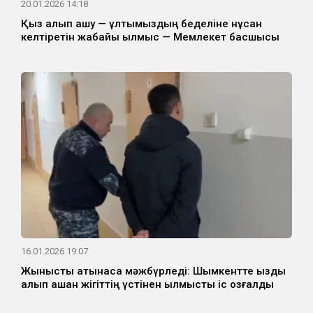
20.01.2026 14:18
Қыз алып қашу — ұлтымыздың беделіне нұқсан
келтіретін жабайы қылмыс — Мемлекет басшысы
16.01.2026 19:07
Жыныстық қатынасқа мәжбүрледі: Шымкентте қызды
алып қашқан жігіттің үстінен қылмыстық іс қозғалды