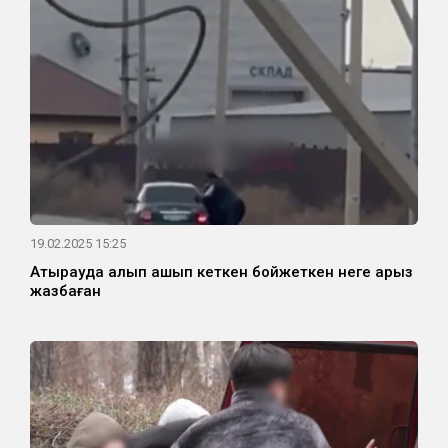
19.02.2025 15:25
Атырауда алып қашып кеткен бойжеткен неге арыз
жазбаған