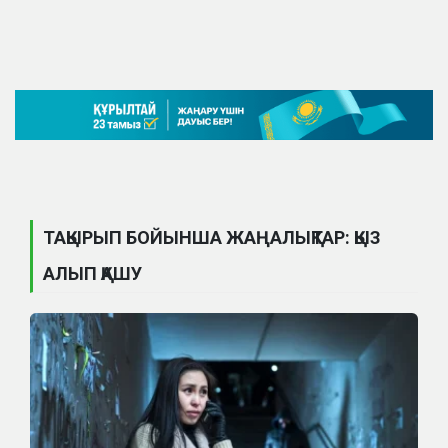
ТАҚЫРЫП БОЙЫНША ЖАҢАЛЫҚТАР: ҚЫЗ
АЛЫП ҚАШУ