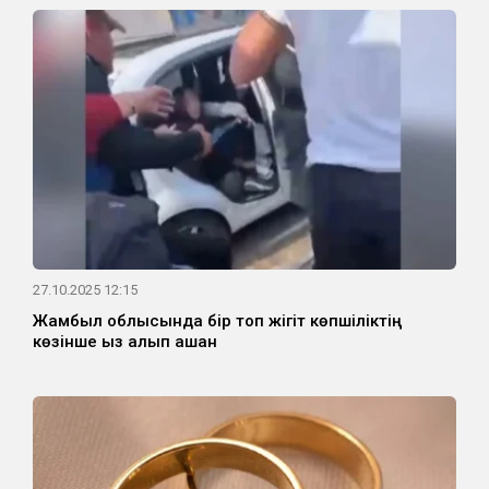
27.10.2025 12:15
Жамбыл облысында бір топ жігіт көпшіліктің
көзінше қыз алып қашқан