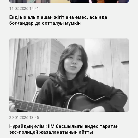
11.02.2026 14:41
Енді қыз алып қашқан жігіт қана емес, қасында
болғандар да сотталуы мүмкін
29.01.2026 13:45
Нұрайдың өлімі: ІІМ басшылығы видео таратқан
экс-полицей жазаланатынын айтты