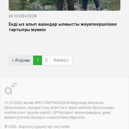
04.12.2024 20:28
Енді қыз алып қашқандар қылмыстық жауапкершілікке
тартылуы мүмкін
« Алдыңғы
1
2
Келесі »
21.07.2022 жылғы №KZ10VPY00052326 Мерзімді баспасөз
басылымын, ақпараттық агенттікті және желілік басылымды
есепке қою туралы куәлігі, ҚР Ақпарат және қоғамдық даму
министрлігінің Ақпарат комитетімен берілген.
© 2026 . Барлық құқықтар сақталған