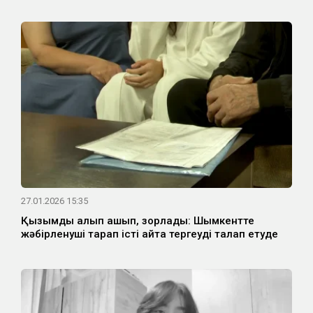
27.01.2026 15:35
Қызымды алып қашып, зорлады: Шымкентте
жәбірленуші тарап істі қайта тергеуді талап етуде