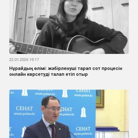
22.01.2026 19:17
Нұрайдың өлімі: жәбірленуші тарап сот процесін
онлайн көрсетуді талап етіп отыр