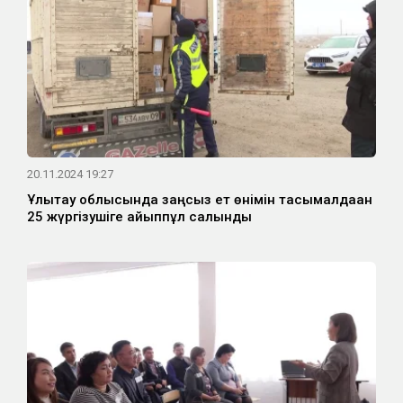
20.11.2024 19:27
Ұлытау облысында заңсыз ет өнімін тасымалдаған
25 жүргізушіге айыппұл салынды