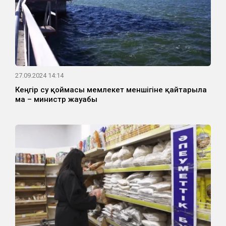
27.09.2024 14:14
Кеңгір су қоймасы мемлекет меншігіне қайтарыла
ма – министр жауабы