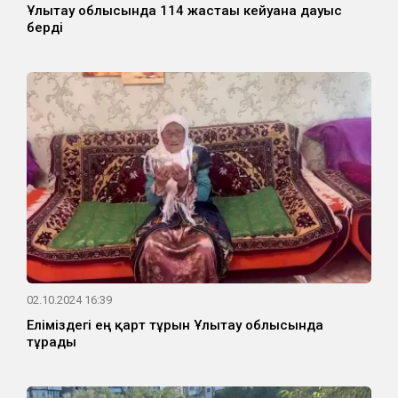
Ұлытау облысында 114 жастағы кейуана дауыс
берді
02.10.2024 16:39
Еліміздегі ең қарт тұрғын Ұлытау облысында
тұрады