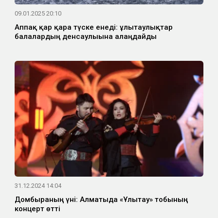
09.01.2025 20:10
Аппақ қар қара түске енеді: ұлытаулықтар
балалардың денсаулығына алаңдайды
31.12.2024 14:04
Домбыраның үні: Алматыда «Ұлытау» тобының
концерт өтті