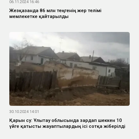
06.11.2024 16:46
Жезқазғанда 86 млн теңгенің жер телімі
мемлекетке қайтарылды
30.10.2024 14:01
Қарғын су: Ұлытау облысында зардап шеккен 10
үйге қатысты жауаптылардың ісі сотқа жіберілді