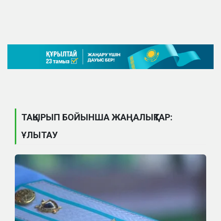
ТАҚЫРЫП БОЙЫНША ЖАҢАЛЫҚТАР:
ҰЛЫТАУ