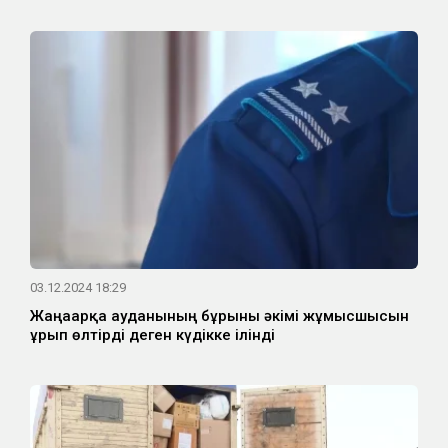
03.12.2024 18:29
Жаңаарқа ауданының бұрынғы әкімі жұмысшысын
ұрып өлтірді деген күдікке ілінді