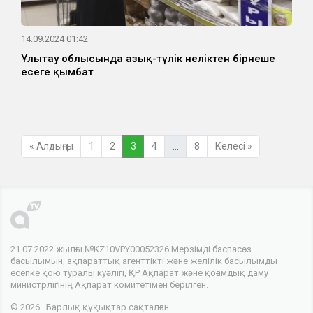
14.09.2024 01:42
Ұлытау облысында азық-түлік неліктен бірнеше
есеге қымбат
« Алдыңғы
1
2
3
4
…
8
Келесі »
21.07.2022 жылғы №KZ10VPY00052326 Мерзімді баспасөз
басылымын, ақпараттық агенттікті және желілік басылымды
есепке қою туралы куәлігі, ҚР Ақпарат және қоғамдық даму
министрлігінің Ақпарат комитетімен берілген.
© 2026 . Барлық құқықтар сақталған