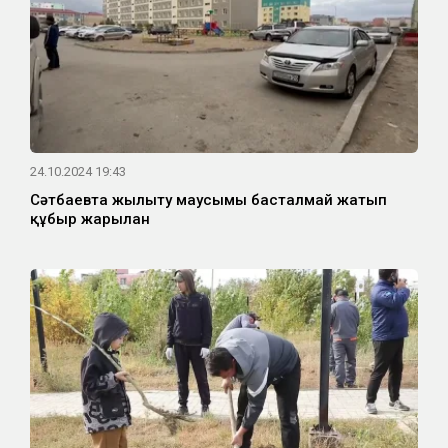
24.10.2024 19:43
Сәтбаевта жылыту маусымы басталмай жатып
құбыр жарылған