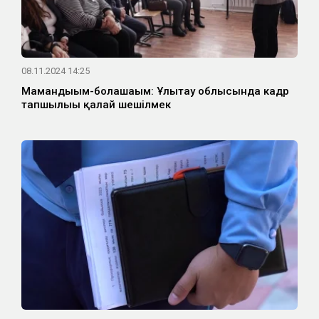
08.11.2024 14:25
Мамандығым-болашағым: Ұлытау облысында кадр
тапшылығы қалай шешілмек