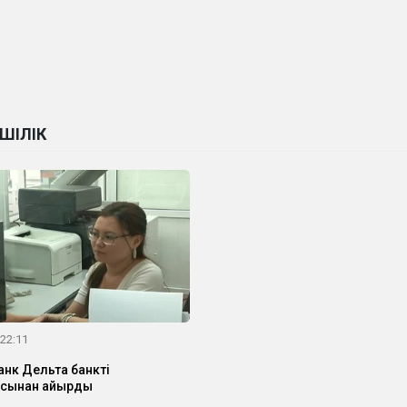
ШІЛІК
 22:11
анк Дельта банкті
ясынан айырды