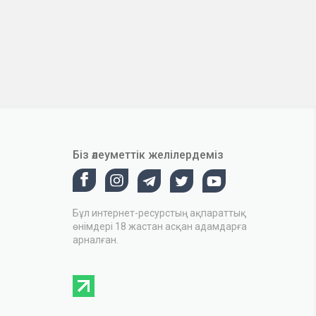
Біз әлеуметтік желілердеміз
Бұл интернет-ресурстың ақпараттық
өнімдері 18 жастан асқан адамдарға
арналған.