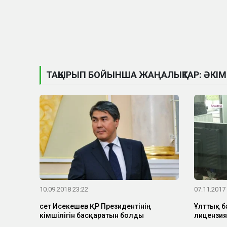
ТАҚЫРЫП БОЙЫНША ЖАҢАЛЫҚТАР: ӘКІМ
10.09.2018 23:22
07.11.2017
Әсет Исекешев ҚР Президентінің
Ұлттық б
Әкімшілігін басқаратын болды
лицензи