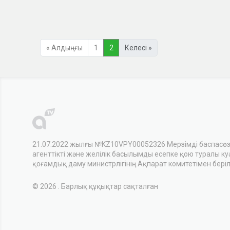
« Алдыңғы
1
2
Келесі »
21.07.2022 жылғы №KZ10VPY00052326 Мерзімді баспасө
агенттікті және желілік басылымды есепке қою туралы куәл
қоғамдық даму министрлігінің Ақпарат комитетімен беріл
© 2026 . Барлық құқықтар сақталған