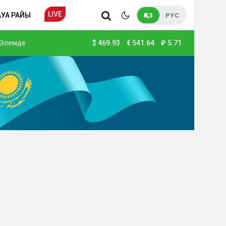
LIVE
АУА РАЙЫ
ҚАЗ
РУС
Әлемде
$
469.93
€
541.64
₽
5.71