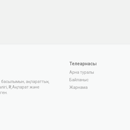
Телеарнасы
Арна туралы
Байланыс
з басылымын, ақпараттық
ігі, ҚР Ақпарат және
Жарнама
ген.