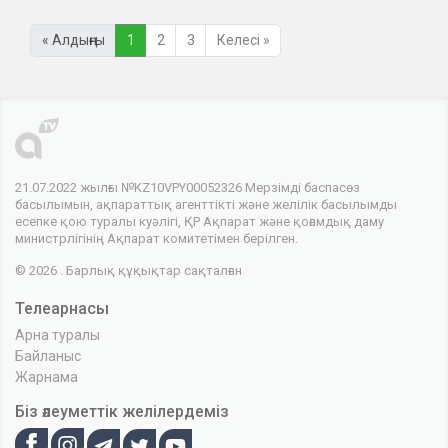
« Алдыңғы
1
2
3
Келесі »
21.07.2022 жылғы №KZ10VPY00052326 Мерзімді баспасөз
басылымын, ақпараттық агенттікті және желілік басылымды
есепке қою туралы куәлігі, ҚР Ақпарат және қоғамдық даму
министрлігінің Ақпарат комитетімен берілген.
© 2026 . Барлық құқықтар сақталған
Телеарнасы
Арна туралы
Байланыс
Жарнама
Біз әлеуметтік желілердеміз