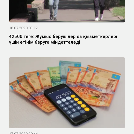
18.07.2020 03:12
42500 теңге: Жұмыс берушілер өз қызметкерлері
үшін өтінім беруге міндеттеледі
17.07.2020 20:44