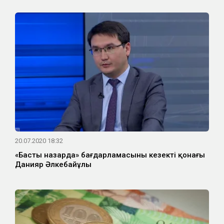
20.07.2020 18:32
«Басты назарда» бағдарламасының кезекті қонағы
Данияр Әлкебайұлы