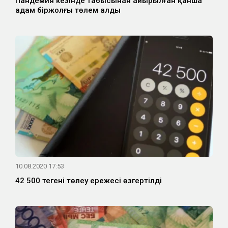
Пандемия кезінде табысынан айырылған қанша
адам біржолғы төлем алды
10.08.2020 17:53
42 500 теңгені төлеу ережесі өзгертілді