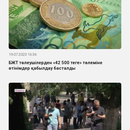
19.07.2020 16:36
БЖТ төлеушілерден «42 500 теңге» төлеміне
өтінімдер қабылдау басталды