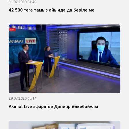
31.07.2020 01:49
42 500 теңге тамыз айында да беріле ме
29.07.2020 05:14
Akimat Live эфирінде Данияр Әлкебайұлы