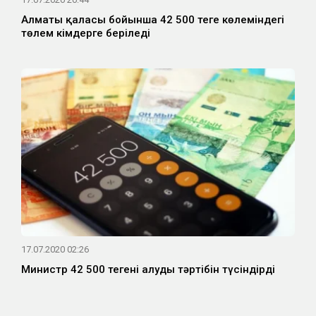
Алматы қаласы бойынша 42 500 теңге көлеміндегі
төлем кімдерге беріледі
17.07.2020 02:26
Министр 42 500 теңгені алудың тәртібін түсіндірді