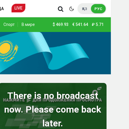
LIVE
ДА
ҚАЗ
РУС
Спорт
В мире
$
469.93
€
541.64
₽
5.71