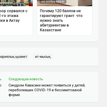
нариялық қызмет
ит-мысық
ь
Следующая новость
ю
Синдром Кавасаки может появиться у детей,
переболевших COVID-19 в бессимптомной
форме