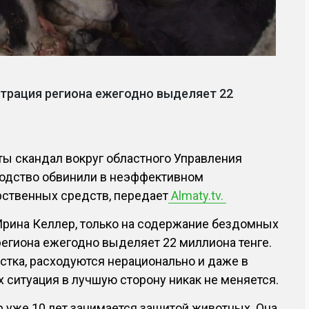
трация региона ежегодно выделяет 22
ты скандал вокруг областного Управления
водство обвинили в неэффективном
рственных средств, передает
Almaty.tv.
Ирина Келлер, только на содержание бездомных
егиона ежегодно выделяет 22 миллиона тенге.
истка, расходуются нерационально и даже в
х ситуация в лучшую сторону никак не меняется.
 уже 10 лет занимается защитой животных. Она