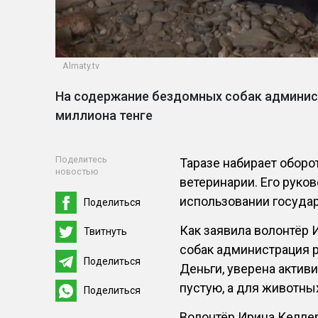
Аlmaty.tv
На содержание бездомных собак админис
миллиона тенге
Поделитесь
Таразе набирает оборо
новостью
ветеринарии. Его руко
использовании госуда
Поделиться
Как заявила волонтёр 
Твитнуть
собак администрация р
Поделиться
Деньги, уверена актив
пустую, а для животны
Поделиться
Волонтёр Ирина Келлер