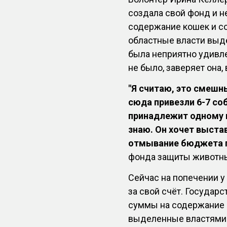
создала свой фонд и н
содержание кошек и с
областные власти выд
была неприятно удивле
не было, заверяет она
"Я считаю, это смешн
сюда привезли 6-7 соб
принадлежит одному и
знаю. Он хочет выстав
отмывание бюджета г
фонда защиты животн
Сейчас на попечении у
за свой счёт. Государ
суммы на содержание 5
выделенные властями 