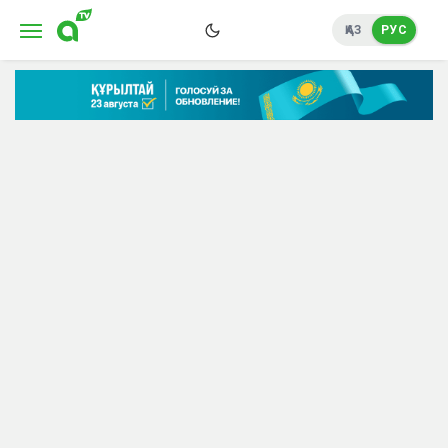
ҚАЗ
РУС