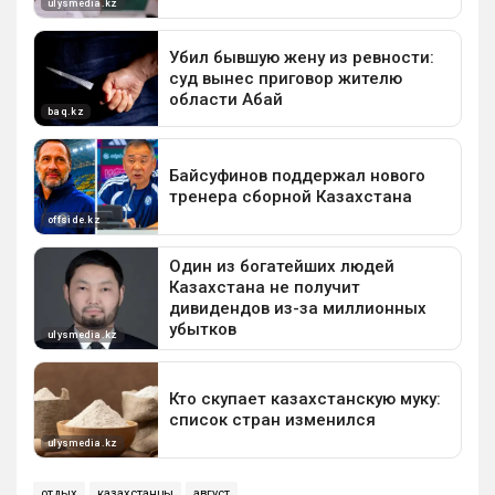
отдых
казахстанцы
август