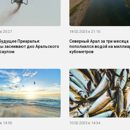
в 20:27
18.02.2025 в 21:10
будущее Приаралья:
Северный Арал за три месяца
ы засеивают дно Аральского
пополнился водой на миллиа
ксаулом
кубометров
в 14:50
10.02.2025 в 14:34