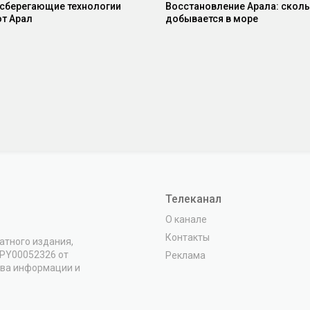
сберегающие технологии
Восстановление Арала: скол
т Арал
добывается в море
Телеканал
О канале
Контакты
атного издания,
VPY00052326 от
Реклама
тва информации и