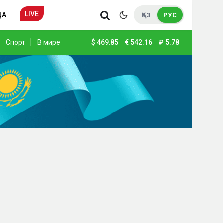
LIVE
ДА
ҚАЗ
РУС
Спорт
В мире
$
469.85
€
542.16
₽
5.78