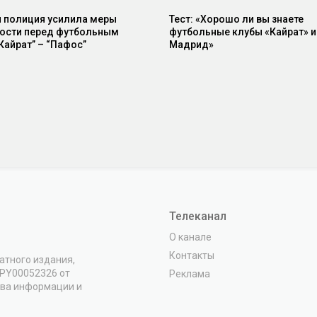
 полиция усилила меры
Тест: «Хорошо ли вы знаете
ости перед футбольным
футбольные клубы «Кайрат» и
Кайрат” – “Пафос”
Мадрид»
Телеканал
О канале
Контакты
атного издания,
VPY00052326 от
Реклама
тва информации и