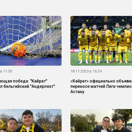
в 11:50
18.11.2025 в 16:24
ющая победа: "Кайрат"
«Кайрат» официально объяви
л бельгийский "Андерлехт"
переносе матчей Лиги чемпио
Астану