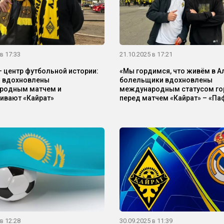
в 17:33
21.10.2025 в 17:21
 центр футбольной истории:
«Мы гордимся, что живём в А
ы вдохновлены
болельщики вдохновлены
родным матчем и
международным статусом го
ивают «Кайрат»
перед матчем «Кайрат» – «Па
в 12:28
30.09.2025 в 11:39