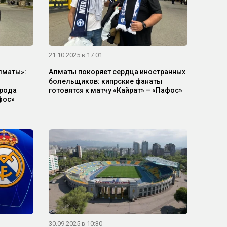
21.10.2025 в 17:01
лматы»:
Алматы покоряет сердца иностранных
болельщиков: кипрские фанаты
рода
готовятся к матчу «Кайрат» – «Пафос»
фос»
30.09.2025 в 10:30