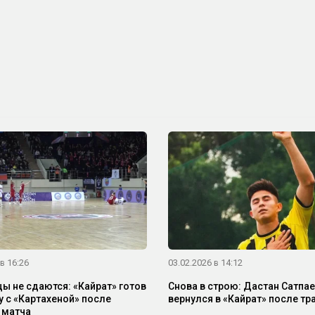
в 16:26
03.02.2026 в 14:12
ы не сдаются: «Кайрат» готов
Снова в строю: Дастан Сатпа
у с «Картахеной» после
вернулся в «Кайрат» после т
 матча