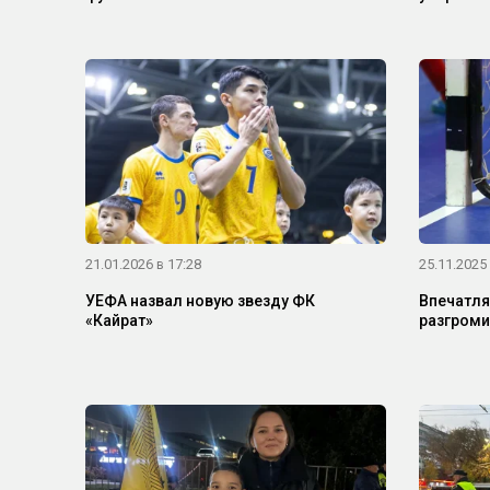
21.01.2026 в 17:28
25.11.2025 
УЕФА назвал новую звезду ФК
Впечатля
«Кайрат»
разгроми